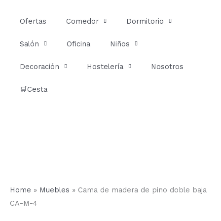
Ir
al
Ofertas
Comedor
Dormitorio
contenido
Salón
Oficina
Niños
Decoración
Hostelería
Nosotros
🛒Cesta
Home
»
Muebles
»
Cama de madera de pino doble baja
CA-M-4
Cama
Rango