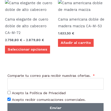
Rango
Este
elegir
elegi
de
producto
precios:
en
en
desde
tiene
la
la
2.758,80 €
Cama elegante de cuero
Cama americana doble de
múltiples
hasta
página
pági
doble de alto cabecero
madera maciza CA-M-53
2.879,80 €
variantes.
de
de
CA-M-72
1.633,50
€
Las
producto
prod
2.758,80
€
-
2.879,80
€
Añadir al carrito
opciones
Seleccionar opciones
se
pueden
elegir
en
Comparte tu correo para recibir nuestras ofertas.
la
página
de
Acepto la Política de Privacidad
producto
Acepto recibir comunicaciones comerciales.
Enviar