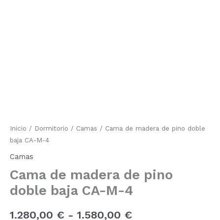
de
madera
de
de
pino
precios:
doble
baja
desde
CA-
M-
1.280,00 €
4
cantidad
hasta
1.580,00 €
Inicio
/
Dormitorio
/
Camas
/ Cama de madera de pino doble
baja CA-M-4
Camas
Cama de madera de pino
doble baja CA-M-4
1.280,00
€
-
1.580,00
€