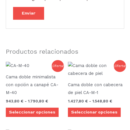
Productos relacionados
Rango
Rango
Este
Este
¡Oferta!
¡Oferta!
de
de
producto
prod
precios:
precios:
Cama doble minimalista
desde
desde
tiene
tien
943,80 €
1.427,80
con opción a canapé CA-
Cama doble con cabecera
múltiples
múlt
hasta
hasta
M-40
de piel CA-M-1
1.790,80 €
1.548,80
variantes.
vari
943,80
€
-
1.790,80
€
1.427,80
€
-
1.548,80
€
Las
Las
Seleccionar opciones
Seleccionar opciones
opciones
opci
se
se
pueden
pue