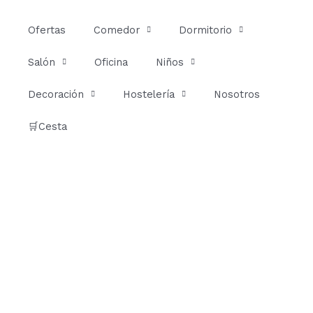
Ir
al
Ofertas
Comedor
Dormitorio
contenido
Salón
Oficina
Niños
Decoración
Hostelería
Nosotros
🛒Cesta