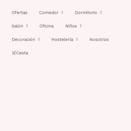
Ir
al
Ofertas
Comedor
Dormitorio
contenido
Salón
Oficina
Niños
Decoración
Hostelería
Nosotros
🛒Cesta