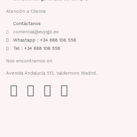
Atención a Cliente
Contáctanos
comercial@euyigo.es
Whastapp：+34 688 106 556
Tel：+34 688 106 556
Nos encontramos en
Avenida Andalucía 513, Valdemoro Madrid.
F
I
Y
T
a
n
o
i
c
s
u
k
e
t
t
t