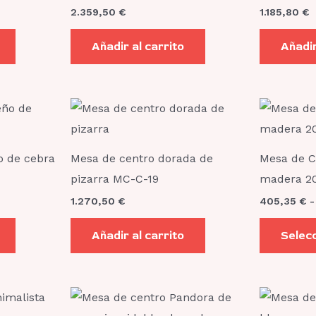
2.359,50
€
1.185,80
€
Añadir al carrito
Añadir
Este
producto
tiene
o de cebra
Mesa de centro dorada de
Mesa de C
múltiples
pizarra MC-C-19
madera 20
variantes.
1.270,50
€
405,35
€
-
Las
opciones
Añadir al carrito
Selec
se
pueden
elegir
Rango
Este
de
en