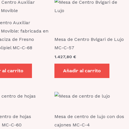
entro Auxiliar
 Movible: fabricada en
ciza de Fresno
Mesa de Centro Bvlgari de Lujo
olipiel MC-C-68
MC-C-57
1.427,80
€
 al carrito
Añadir al carrito
Rango
Este
de
producto
precios:
desde
tiene
629,20 €
entro de hojas
Mesa de centro de lujo con dos
hasta
múltiples
s MC-C-60
cajones MC-C-4
822,80 €