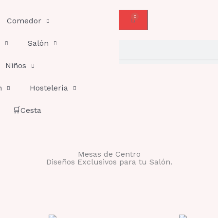
0
Carrito
Comedor
Salón
Buscar
Niños
n
Hostelería
🛒Cesta
Mesas de Centro
Diseños Exclusivos para tu Salón.