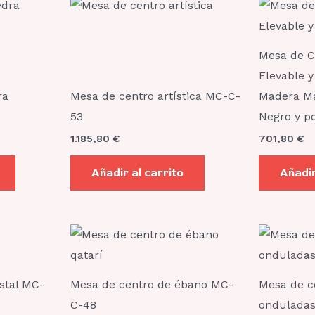
Mesa de C
Elevable y
ra
Mesa de centro artística MC-C-
Madera Ma
53
Negro y p
1.185,80
€
701,80
€
Añadir al carrito
Añadir
stal MC-
Mesa de centro de ébano MC-
Mesa de c
C-48
ondulada