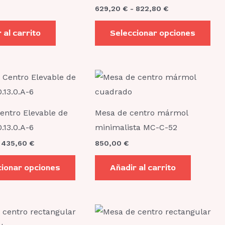
variantes.
629,20
€
-
822,80
€
Las
opciones
 al carrito
Seleccionar opciones
se
pueden
elegir
Rango
de
en
precios:
desde
la
405,35 €
entro Elevable de
Mesa de centro mármol
página
hasta
.13.0.A-6
minimalista MC-C-52
435,60 €
de
435,60
€
850,00
€
producto
cionar opciones
Añadir al carrito