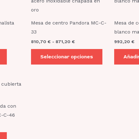
producto
precios:
desde
la
tiene
810,70 €
página
hasta
múltiples
alista
Mesa de centro Pandora MC-C-
Mesa de c
871,20 €
de
variantes.
33
blanco ma
producto
Las
810,70
€
-
871,20
€
992,20
€
opciones
se
Seleccionar opciones
Añadir
pueden
elegir
en
la
página
nda con
de
C-C-46
producto