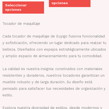
opciones
Seleccionar
pueden
pueden
opciones
elegir
elegir
en
en
Tocador de maquillaje
la
la
página
página
Cada tocador de maquillaje de Euyigo fusiona funcionalidad
de
de
y sofisticación, ofreciendo un lugar dedicado para realzar tu
producto
producto
belleza. Diseñados con espejos estratégicamente ubicados
y amplio espacio de almacenamiento para tu comodidad.
La calidad es nuestra insignia: construidos con materiales
resistentes y duraderos, nuestros tocadores garantizan un
mueble robusto y de larga duración. Su diseño está
pensado para satisfacer tus necesidades de organización y
estilo.
Explora nuestra diversidad de estilos, desde modernos y