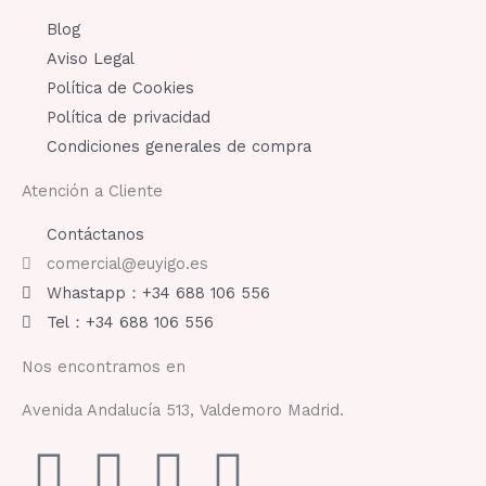
Blog
Aviso Legal
Política de Cookies
Política de privacidad
Condiciones generales de compra
Atención a Cliente
Contáctanos
comercial@euyigo.es
Whastapp：+34 688 106 556
Tel：+34 688 106 556
Nos encontramos en
Avenida Andalucía 513, Valdemoro Madrid.
F
I
Y
T