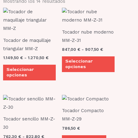
Mostrando los 14 resultados
Rango
Rango
Este
Este
de
de
producto
producto
precios:
precios:
desde
desde
tiene
tiene
1.149,50 €
847,00 €
Tocador nube moderno
múltiples
múltiples
hasta
hasta
Tocador de maquillaje
MM-Z-31
1.270,50 €
907,50 €
variantes.
variantes.
triangular MM-Z
847,00
€
-
907,50
€
Las
Las
1.149,50
€
-
1.270,50
€
Seleccionar
opciones
opciones
opciones
Seleccionar
se
se
opciones
pueden
pueden
elegir
elegir
en
en
Rango
Este
de
la
la
producto
precios:
Tocador Compacto
página
página
desde
tiene
762,30 €
Tocador sencillo MM-Z-
MM-Z-29
de
de
múltiples
hasta
30
producto
producto
786,50
€
822,80 €
variantes.
762,30
€
-
822,80
€