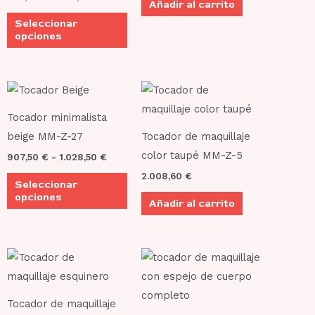
Añadir al carrito
Las
Seleccionar
opciones
opciones
se
pueden
elegir
Rango
Este
de
en
producto
precios:
Tocador minimalista
la
desde
tiene
907,50 €
beige MM-Z-27
Tocador de maquillaje
página
múltiples
hasta
color taupé MM-Z-5
de
907,50
€
-
1.028,50
€
1.028,50 €
variantes.
producto
2.008,60
€
Seleccionar
Las
opciones
Añadir al carrito
opciones
se
pueden
elegir
en
la
Tocador de maquillaje