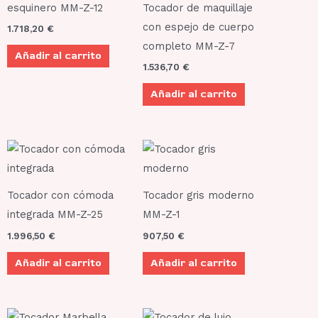
página
esquinero MM-Z-12
Tocador de maquillaje
de
con espejo de cuerpo
1.718,20
€
producto
completo MM-Z-7
Añadir al carrito
1.536,70
€
Añadir al carrito
Tocador con cómoda
Tocador gris moderno
integrada MM-Z-25
MM-Z-1
1.996,50
€
907,50
€
Añadir al carrito
Añadir al carrito
Rango
Este