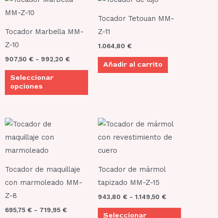
de
producto
precios:
Tocador Tetouan MM-
desde
tiene
907,50 €
Tocador Marbella MM-
Z-11
múltiples
hasta
Z-10
1.064,80
€
992,20 €
variantes.
907,50
€
-
992,20
€
Añadir al carrito
Las
Seleccionar
opciones
opciones
se
pueden
elegir
Rango
Rango
Este
Este
de
de
en
producto
producto
precios:
precios:
la
desde
desde
tiene
tiene
695,75 €
943,80 €
página
múltiples
múltiples
hasta
hasta
Tocador de maquillaje
Tocador de mármol
de
719,95 €
1.149,50 €
variantes.
variantes.
con marmoleado MM-
tapizado MM-Z-15
producto
Las
Las
Z-8
943,80
€
-
1.149,50
€
opciones
opciones
695,75
€
-
719,95
€
Seleccionar
se
se