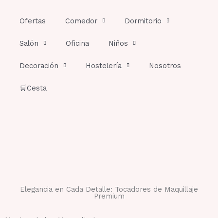
Ir
al
Ofertas
Comedor
Dormitorio
contenido
Salón
Oficina
Niños
Decoración
Hostelería
Nosotros
🛒Cesta
Elegancia en Cada Detalle: Tocadores de Maquillaje
Premium