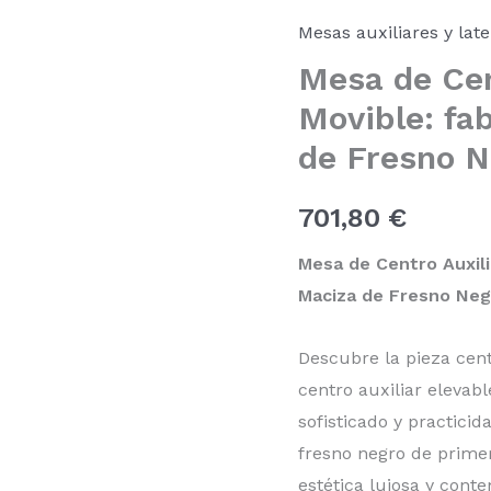
Elevable
Mesas auxiliares y late
y
Movible:
Mesa de Cen
fabricada
en
Movible: fa
Madera
de Fresno N
Maciza
de
Fresno
701,80
€
Negro
y
polipiel
Mesa de Centro Auxili
MC-
Maciza de Fresno Negr
C-
68
cantidad
Descubre la pieza cen
centro auxiliar elevab
sofisticado y practic
fresno negro de primer
estética lujosa y cont