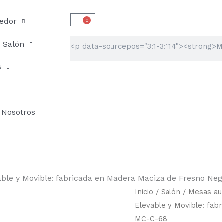
edor
0
Carrito
Buscar
Salón
s
Nosotros
able y Movible: fabricada en Madera Maciza de Fresno Neg
Mesa
Inicio
/
Salón
/
Mesas aux
de
Elevable y Movible: fab
Centro
MC-C-68
Auxiliar