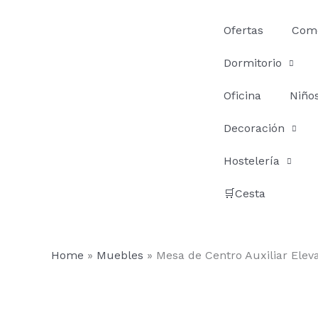
Ir
al
Ofertas
Com
contenido
Dormitorio
Oficina
Niño
Decoración
Hostelería
🛒Cesta
Home
»
Muebles
»
Mesa de Centro Auxiliar Elev