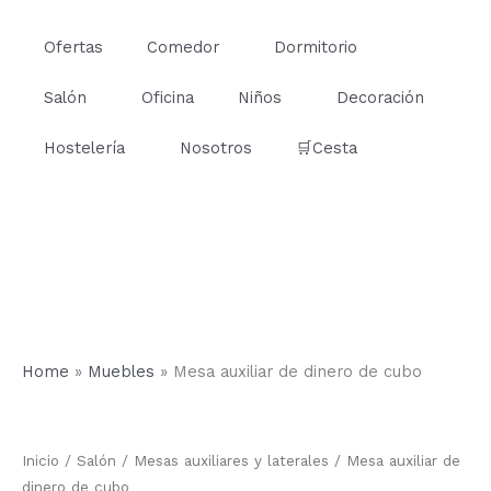
Ir
al
Ofertas
Comedor
Dormitorio
contenido
Salón
Oficina
Niños
Decoración
Hostelería
Nosotros
🛒Cesta
Home
»
Muebles
»
Mesa auxiliar de dinero de cubo
Mesa
auxiliar
de
Inicio
/
Salón
/
Mesas auxiliares y laterales
/ Mesa auxiliar de
dinero
de
dinero de cubo