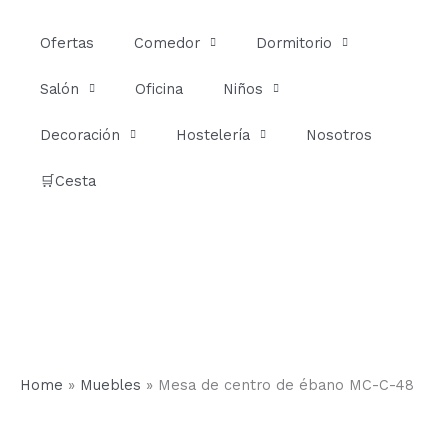
Ir
al
Ofertas
Comedor
Dormitorio
contenido
Salón
Oficina
Niños
Decoración
Hostelería
Nosotros
🛒Cesta
Home
»
Muebles
»
Mesa de centro de ébano MC-C-48
Mesa
de