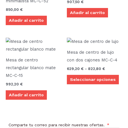
minimalista MC-C-52
907,50
€
850,00
€
Añadir al carrito
Añadir al carrito
Rango
Este
de
prod
precios:
Mesa de centro de lujo
desde
tien
629,20 €
Mesa de centro
con dos cajones MC-C-4
múlt
hasta
rectangular blanco mate
629,20
€
-
822,80
€
822,80 €
vari
MC-C-15
Seleccionar opciones
Las
992,20
€
opci
Añadir al carrito
se
pue
elegi
en
Comparte tu correo para recibir nuestras ofertas.
la