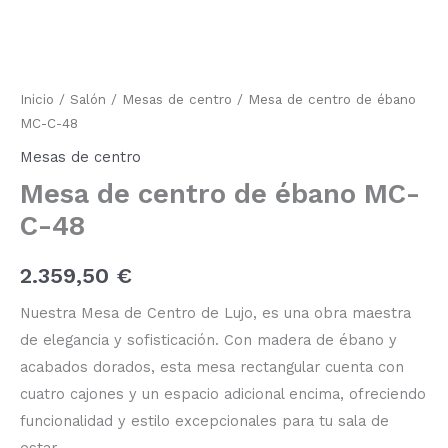
centro
de
ébano
MC-
C-
48
Inicio
/
Salón
/
Mesas de centro
/ Mesa de centro de ébano
cantidad
MC-C-48
Mesas de centro
Mesa de centro de ébano MC-
C-48
2.359,50
€
Nuestra Mesa de Centro de Lujo, es una obra maestra
de elegancia y sofisticación. Con madera de ébano y
acabados dorados, esta mesa rectangular cuenta con
cuatro cajones y un espacio adicional encima, ofreciendo
funcionalidad y estilo excepcionales para tu sala de