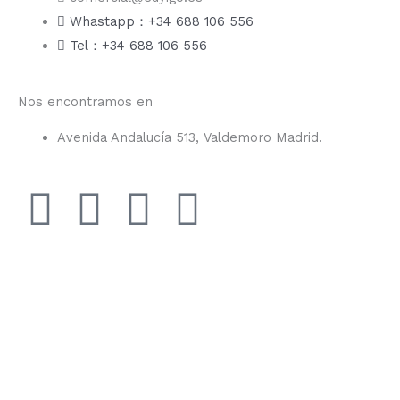
Whastapp：+34 688 106 556
Tel：+34 688 106 556
Nos encontramos en
Avenida Andalucía 513, Valdemoro Madrid.
F
I
Y
T
a
n
o
i
c
s
u
k
e
t
t
t
b
a
u
o