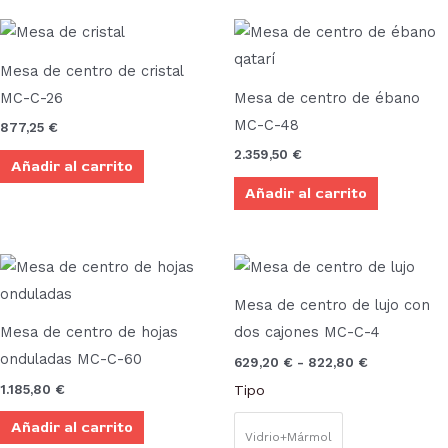
Mesa de centro de cristal
MC-C-26
Mesa de centro de ébano
MC-C-48
877,25
€
2.359,50
€
Añadir al carrito
Añadir al carrito
Rango
Este
de
prod
precios:
Mesa de centro de lujo con
desde
tien
629,20 €
Mesa de centro de hojas
dos cajones MC-C-4
múlt
hasta
onduladas MC-C-60
629,20
€
-
822,80
€
822,80 €
vari
1.185,80
€
Tipo
Las
Añadir al carrito
opci
Vidrio+Mármol