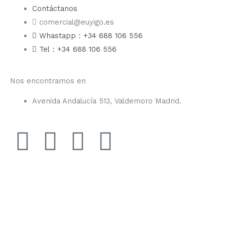
Contáctanos
comercial@euyigo.es
Whastapp：+34 688 106 556
Tel：+34 688 106 556
Nos encontramos en
Avenida Andalucía 513, Valdemoro Madrid.
F
I
Y
T
a
n
o
i
c
s
u
k
e
t
t
t