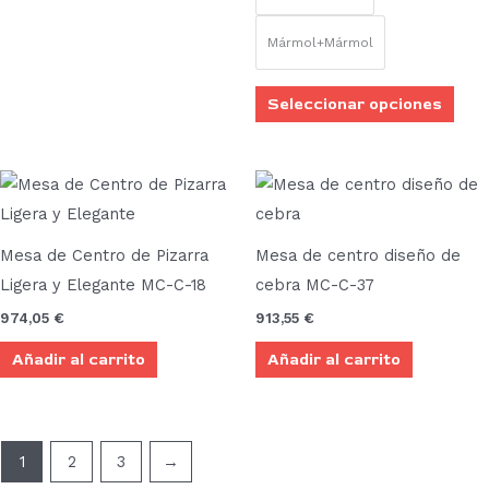
se
pue
Mármol+Mármol
elegi
en
Seleccionar opciones
la
pági
de
prod
Mesa de Centro de Pizarra
Mesa de centro diseño de
Ligera y Elegante MC-C-18
cebra MC-C-37
974,05
€
913,55
€
Añadir al carrito
Añadir al carrito
1
2
3
→