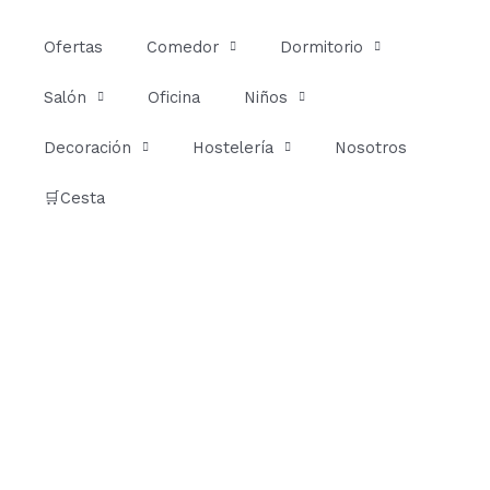
Ir
al
Ofertas
Comedor
Dormitorio
contenido
Salón
Oficina
Niños
Decoración
Hostelería
Nosotros
🛒Cesta