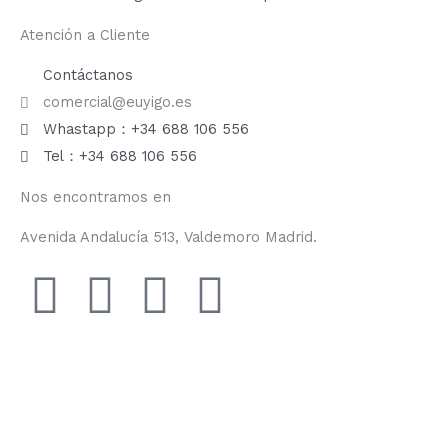
Atención a Cliente
Contáctanos
comercial@euyigo.es
Whastapp：+34 688 106 556
Tel：+34 688 106 556
Nos encontramos en
Avenida Andalucía 513, Valdemoro Madrid.
F
I
Y
T
a
n
o
i
c
s
u
k
e
t
t
t