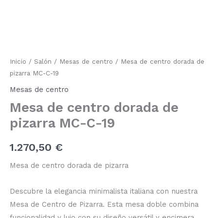
de
centro
dorada
de
pizarra
MC-
C-
Inicio
/
Salón
/
Mesas de centro
/ Mesa de centro dorada de
19
pizarra MC-C-19
cantidad
Mesas de centro
Mesa de centro dorada de
pizarra MC-C-19
1.270,50
€
Mesa de centro dorada de pizarra
Descubre la elegancia minimalista italiana con nuestra
Mesa de Centro de Pizarra. Esta mesa doble combina
funcionalidad y lujo con su diseño versátil y encimera