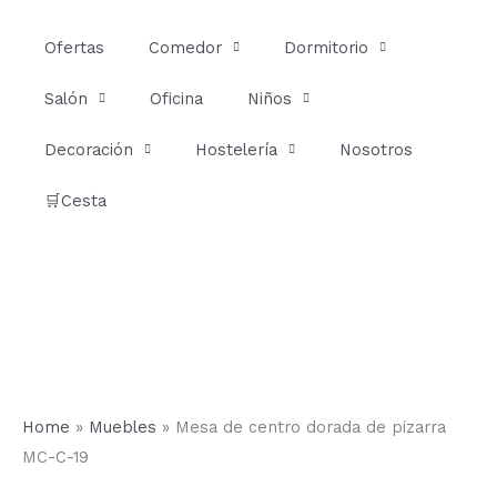
Ir
al
Ofertas
Comedor
Dormitorio
contenido
Salón
Oficina
Niños
Decoración
Hostelería
Nosotros
🛒Cesta
Home
»
Muebles
»
Mesa de centro dorada de pizarra
MC-C-19
Mesa