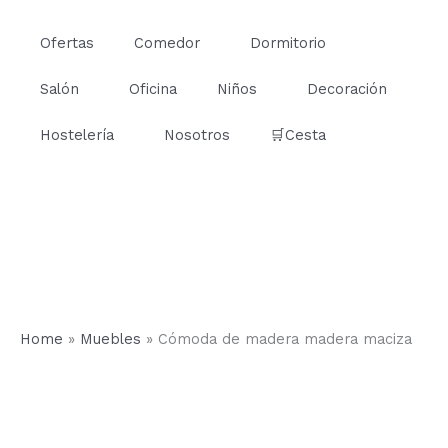
Ir
al
Ofertas
Comedor
Dormitorio
contenido
Salón
Oficina
Niños
Decoración
Hostelería
Nosotros
🛒Cesta
Home
»
Muebles
»
Cómoda de madera madera maciza
Cómoda
de
madera
madera
maciza