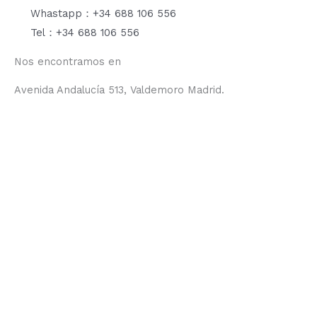
Whastapp：+34 688 106 556
Tel：+34 688 106 556
Nos encontramos en
Avenida Andalucía 513, Valdemoro Madrid.
F
I
Y
T
a
n
o
i
c
s
u
k
e
t
t
t
b
a
u
o
o
g
b
k