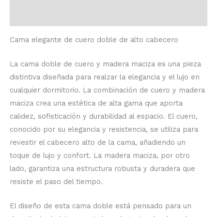
Valoraciones (0)
Cama elegante de cuero doble de alto cabecero
La cama doble de cuero y madera maciza es una pieza
distintiva diseñada para realzar la elegancia y el lujo en
cualquier dormitorio. La combinación de cuero y madera
maciza crea una estética de alta gama que aporta
calidez, sofisticación y durabilidad al espacio. El cuero,
conocido por su elegancia y resistencia, se utiliza para
revestir el cabecero alto de la cama, añadiendo un
toque de lujo y confort. La madera maciza, por otro
lado, garantiza una estructura robusta y duradera que
resiste el paso del tiempo.
El diseño de esta cama doble está pensado para un