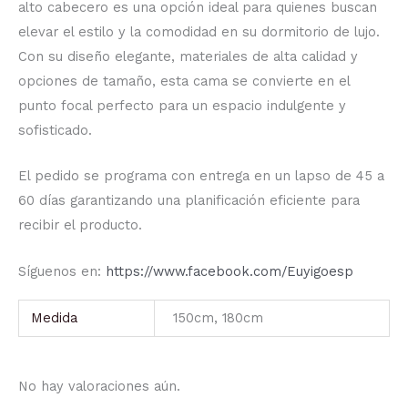
alto cabecero es una opción ideal para quienes buscan
elevar el estilo y la comodidad en su dormitorio de lujo.
Con su diseño elegante, materiales de alta calidad y
opciones de tamaño, esta cama se convierte en el
punto focal perfecto para un espacio indulgente y
sofisticado.
El pedido se programa con entrega en un lapso de 45 a
60 días garantizando una planificación eficiente para
recibir el producto.
Síguenos en:
https://www.facebook.com/Euyigoesp
Medida
150cm, 180cm
No hay valoraciones aún.