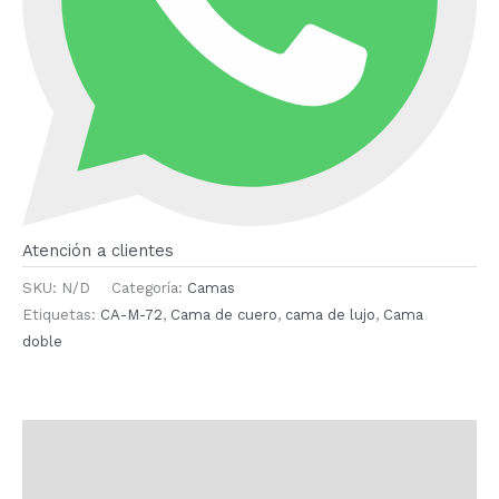
Atención a clientes
SKU:
N/D
Categoría:
Camas
Etiquetas:
CA-M-72
,
Cama de cuero
,
cama de lujo
,
Cama
doble
Descripción
Información adicional