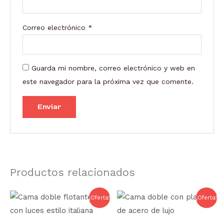
Correo electrónico
*
Guarda mi nombre, correo electrónico y web en
este navegador para la próxima vez que comente.
Productos relacionados
Rango
Rango
Este
Este
¡Oferta!
¡Oferta!
de
de
producto
prod
precios:
precios:
desde
desde
tiene
tien