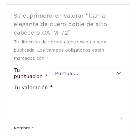
Sé el primero en valorar “Cama
elegante de cuero doble de alto
cabecero CA-M-72”
Tu dirección de correo electrónico no será
publicada.
Los campos obligatorios están
marcados con
*
Tu
puntuación
*
Tu valoración
*
Nombre
*