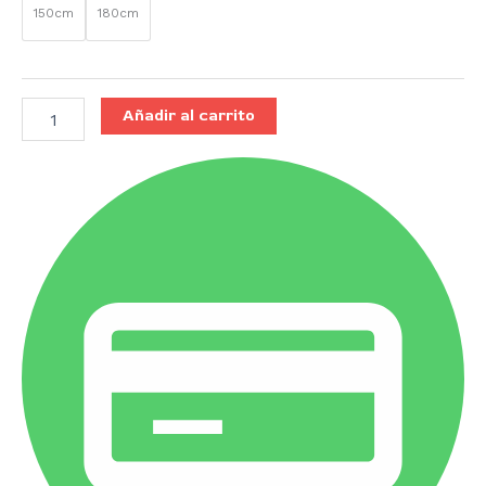
150cm
180cm
Añadir al carrito