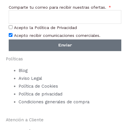
elegi
Comparte tu correo para recibir nuestras ofertas.
en
la
pági
Acepto la Política de Privacidad
de
Acepto recibir comunicaciones comerciales.
prod
Enviar
Políticas
Blog
Aviso Legal
Política de Cookies
Política de privacidad
Condiciones generales de compra
Atención a Cliente