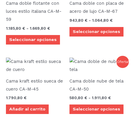
1.185,80 €
943,80 €
Cama doble flotante con
Cama doble con placa de
múltiples
múlt
hasta
hasta
luces estilo italiana CA-M-
acero de lujo CA-M-67
1.669,80 €
1.064,80 
variantes.
vari
59
943,80
€
-
1.064,80
€
Las
Las
1.185,80
€
-
1.669,80
€
Seleccionar opciones
opciones
opci
Seleccionar opciones
se
se
pueden
pue
elegir
elegi
Rango
Este
¡Oferta!
en
en
de
prod
precios:
la
la
desde
tien
página
pági
580,80 €
Cama kraft estilo sueca de
Cama doble nube de tela
múlt
hasta
de
de
cuero CA-M-45
CA-M-50
1.911,80 €
vari
producto
prod
1.790,80
€
580,80
€
-
1.911,80
€
Las
Añadir al carrito
Seleccionar opciones
opci
se
pue