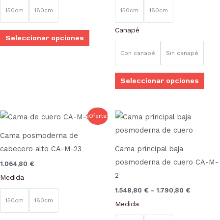
se
se
150cm
180cm
150cm
180cm
pueden
pue
Canapé
elegir
elegi
Seleccionar opciones
en
en
Con canapé
Sin canapé
la
la
página
pági
Seleccionar opciones
de
de
producto
prod
Rango
Este
Este
¡Oferta!
de
producto
prod
precios:
Cama posmoderna de
desde
tiene
tien
1.548,80
cabecero alto CA-M-23
Cama principal baja
múltiples
múlt
hasta
posmoderna de cuero CA-M-
1.064,80
€
1.790,80
variantes.
vari
2
Medida
Las
Las
1.548,80
€
-
1.790,80
€
opciones
opci
150cm
180cm
Medida
se
se