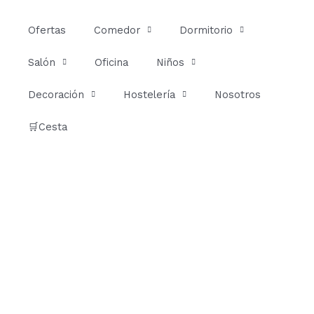
Ir
al
Ofertas
Comedor
Dormitorio
contenido
Salón
Oficina
Niños
Decoración
Hostelería
Nosotros
🛒Cesta