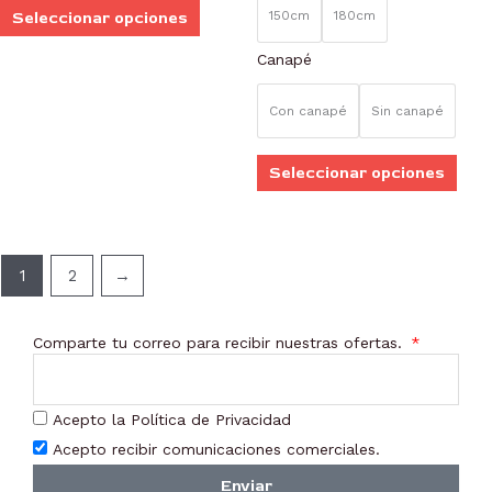
pueden
pue
150cm
180cm
Seleccionar opciones
elegir
elegi
Canapé
en
en
la
la
Con canapé
Sin canapé
página
pági
de
de
Seleccionar opciones
producto
prod
1
2
→
Comparte tu correo para recibir nuestras ofertas.
Acepto la Política de Privacidad
Acepto recibir comunicaciones comerciales.
Enviar