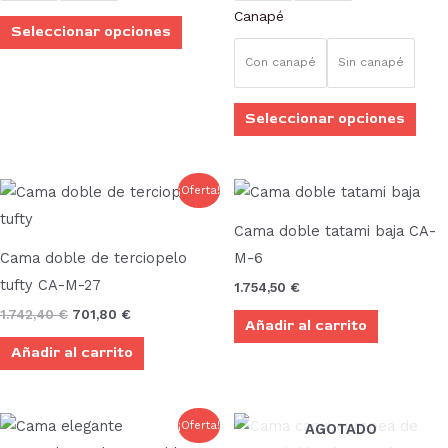
Canapé
elegir
elegi
Seleccionar opciones
en
en
Con canapé
Sin canapé
la
la
página
pági
Seleccionar opciones
de
de
producto
prod
El
El
¡Oferta!
precio
precio
original
actual
Cama doble tatami baja CA-
era:
es:
1.742,40 €.
701,80 €.
Cama doble de terciopelo
M-6
tufty CA-M-27
1.754,50
€
1.742,40
€
701,80
€
Añadir al carrito
Añadir al carrito
Rango
Este
Este
¡Oferta!
AGOTADO
de