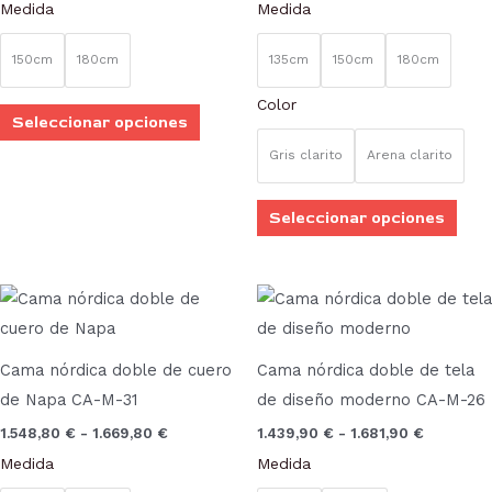
Medida
Medida
opciones
opci
se
se
150cm
180cm
135cm
150cm
180cm
pueden
pue
Color
elegir
elegi
Seleccionar opciones
en
en
Gris clarito
Arena clarito
la
la
página
pági
Seleccionar opciones
de
de
producto
prod
Rango
Rango
Este
Este
de
de
producto
prod
precios:
precios:
desde
desde
tiene
tien
1.548,80 €
1.439,90 
Cama nórdica doble de cuero
Cama nórdica doble de tela
múltiples
múlt
hasta
hasta
de Napa CA-M-31
de diseño moderno CA-M-26
1.669,80 €
1.681,90 
variantes.
vari
1.548,80
€
-
1.669,80
€
1.439,90
€
-
1.681,90
€
Las
Las
Medida
Medida
opciones
opci