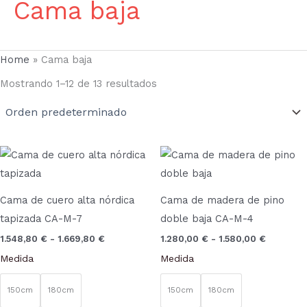
Cama baja
Home
»
Cama baja
Mostrando 1–12 de 13 resultados
Rango
Rango
Este
Este
de
de
producto
prod
precios:
precios:
desde
desde
tiene
tien
1.548,80 €
1.280,00
Cama de cuero alta nórdica
Cama de madera de pino
múltiples
múlt
hasta
hasta
tapizada CA-M-7
doble baja CA-M-4
1.669,80 €
1.580,00
variantes.
vari
1.548,80
€
-
1.669,80
€
1.280,00
€
-
1.580,00
€
Las
Las
Medida
Medida
opciones
opci
se
se
150cm
180cm
150cm
180cm
pueden
pue