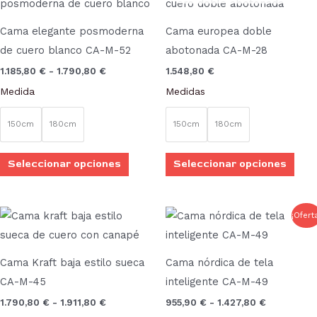
producto
prod
precios:
desde
tiene
tien
1.185,80 €
Cama elegante posmoderna
Cama europea doble
múltiples
múlt
hasta
de cuero blanco CA-M-52
abotonada CA-M-28
1.790,80 €
variantes.
vari
1.185,80
€
-
1.790,80
€
1.548,80
€
Las
Las
Medida
Medidas
opciones
opci
se
se
150cm
180cm
150cm
180cm
pueden
pue
elegir
elegi
Seleccionar opciones
Seleccionar opciones
en
en
la
la
página
pági
Rango
Rango
Este
Este
¡Ofert
de
de
de
de
producto
prod
precios:
precios:
desde
desde
producto
prod
tiene
tien
1.790,80 €
955,90 €
Cama Kraft baja estilo sueca
Cama nórdica de tela
múltiples
múlt
hasta
hasta
CA-M-45
inteligente CA-M-49
1.911,80 €
1.427,80 €
variantes.
vari
1.790,80
€
-
1.911,80
€
955,90
€
-
1.427,80
€
Las
Las