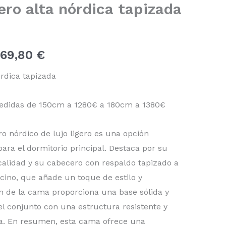
ro alta nórdica tapizada
precios:
desde
669,80
€
1.548,80 €
rdica tapizada
hasta
1.669,80 €
edidas de 150cm a 1280€ a 180cm a 1380€
 nórdico de lujo ligero es una opción
para el dormitorio principal. Destaca por su
calidad y su cabecero con respaldo tapizado a
cino, que añade un toque de estilo y
 de la cama proporciona una base sólida y
l conjunto con una estructura resistente y
va. En resumen, esta cama ofrece una