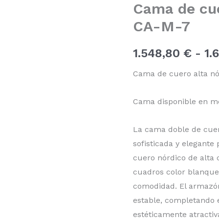
Cama de cue
nórdica
tapizada
CA-M-7
CA-
M-
7
1.548,80
€
-
1.
cantidad
Cama de cuero alta nó
Cama disponible en m
La cama doble de cuero
sofisticada y elegante 
cuero nórdico de alta 
cuadros color blanque
comodidad. El armazón
estable, completando e
estéticamente atracti