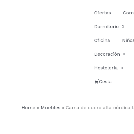
Ir
al
Ofertas
Com
contenido
Dormitorio
Oficina
Niño
Decoración
Hostelería
🛒Cesta
Home
»
Muebles
»
Cama de cuero alta nórdica 