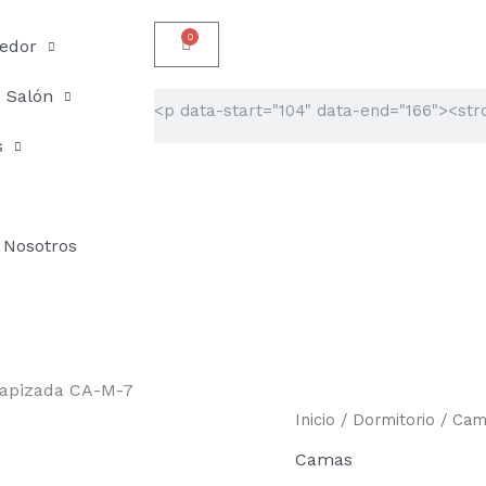
0
Carrito
edor
Salón
Buscar
s
Nosotros
tapizada CA-M-7
Cama
Inicio
/
Dormitorio
/
Cam
de
Camas
cuero
alta