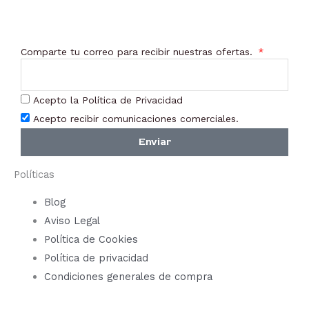
en
en
la
la
Comparte tu correo para recibir nuestras ofertas.
página
pági
de
de
producto
prod
Acepto la Política de Privacidad
Acepto recibir comunicaciones comerciales.
Enviar
Políticas
Blog
Aviso Legal
Política de Cookies
Política de privacidad
Condiciones generales de compra