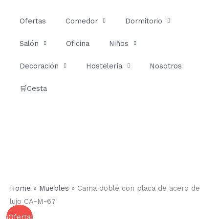
Ir
al
Ofertas
Comedor
Dormitorio
contenido
Salón
Oficina
Niños
Decoración
Hostelería
Nosotros
🛒Cesta
Home
»
Muebles
»
Cama doble con placa de acero de
lujo CA-M-67
Cama
Rango
¡Oferta!