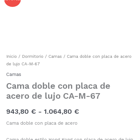
doble
con
de
placa
de
precios:
acero
de
desde
lujo
CA-
943,80 €
M-
Inicio
/
Dormitorio
/
Camas
/ Cama doble con placa de acero
67
hasta
de lujo CA-M-67
cantidad
1.064,80 €
Camas
Cama doble con placa de
acero de lujo CA-M-67
943,80
€
-
1.064,80
€
Cama doble con placa de acero
Cama doble estilo Hong Kong con placa de acero de lujo