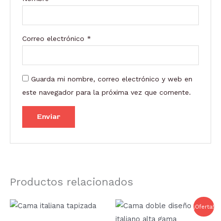
Correo electrónico
*
Guarda mi nombre, correo electrónico y web en
este navegador para la próxima vez que comente.
Productos relacionados
Rango
Rango
Este
Este
¡Oferta!
de
de
producto
prod
precios:
precios: