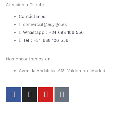
Atención a Cliente
Contáctanos
comercial@euyigo.es
Whastapp：+34 688 106 556
Tel：+34 688 106 556
Nos encontramos en
Avenida Andalucía 513, Valdemoro Madrid.
F
I
Y
T
a
n
o
i
c
s
u
k
e
t
t
t
b
a
u
o
o
g
b
k