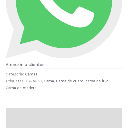
Atención a clientes
Categoría:
Camas
Etiquetas:
CA-M-53
,
Cama
,
Cama de cuero
,
cama de lujo
,
Cama de madera
Descripción
Valoraciones (0)