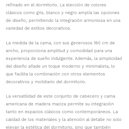
refinado en el dormitorio. La elección de colores
clásicos como gris, blanco y negro amplía las opciones
de diseño, permitiendo la integración armoniosa en una
variedad de estilos decorativos.
La medida de la cama, con sus generosos 180 cm de
ancho, proporciona amplitud y comodidad para una
experiencia de sueño indulgente. Además, la simplicidad
del diseño añade un toque moderno y minimalista, lo
que facilita la combinación con otros elementos
decorativos y mobiliario del dormitorio.
La versatilidad de este conjunto de cabecero y cama
americana de madera maciza permite su integración
tanto en espacios clásicos como contemporáneos. La
calidad de los materiales y la atención al detalle no solo
elevan la estética del dormitorio, sino que también