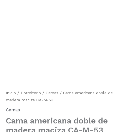
americana
doble
de
madera
maciza
CA-
M-
53
cantidad
Inicio
/
Dormitorio
/
Camas
/ Cama americana doble de
madera maciza CA-M-53
Camas
Cama americana doble de
madera maciza CA-M-53