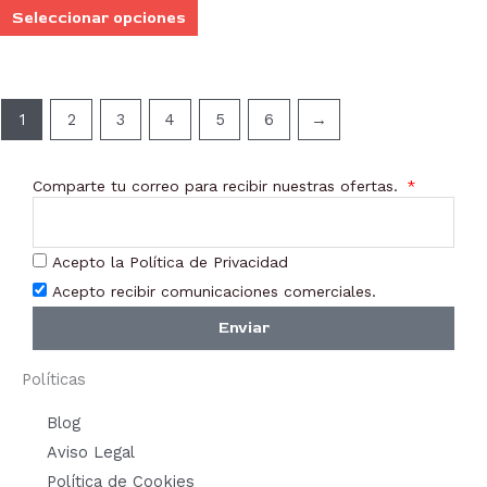
elegir
Seleccionar opciones
en
la
página
1
2
3
4
5
6
→
de
producto
Comparte tu correo para recibir nuestras ofertas.
Acepto la Política de Privacidad
Acepto recibir comunicaciones comerciales.
Enviar
Políticas
Blog
Aviso Legal
Política de Cookies