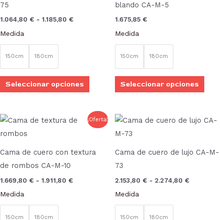
75
blando CA-M-5
1.185,80 €
variantes.
vari
1.064,80
€
-
1.185,80
€
1.675,85
€
Las
Las
Medida
Medida
opciones
opci
se
se
150cm
180cm
150cm
180cm
pueden
pue
elegir
elegi
Seleccionar opciones
Seleccionar opciones
en
en
la
la
página
pági
Rango
Rango
Este
Este
¡Oferta!
de
de
de
de
producto
prod
precios:
precios:
desde
desde
producto
prod
tiene
tien
1.669,80 €
2.153,80 
Cama de cuero con textura
Cama de cuero de lujo CA-M-
múltiples
múlt
hasta
hasta
de rombos CA-M-10
73
1.911,80 €
2.274,80
variantes.
vari
1.669,80
€
-
1.911,80
€
2.153,80
€
-
2.274,80
€
Las
Las
Medida
Medida
opciones
opci
se
se
150cm
180cm
150cm
180cm