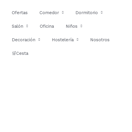
Ir
al
Ofertas
Comedor
Dormitorio
contenido
Salón
Oficina
Niños
Decoración
Hostelería
Nosotros
🛒Cesta