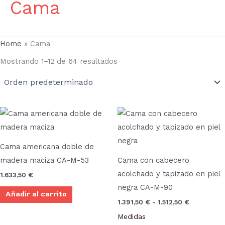
Cama
Home
»
Cama
Mostrando 1–12 de 64 resultados
Rango
Este
de
prod
precios:
desde
tien
1.391,50 €
Cama americana doble de
múlt
hasta
madera maciza CA-M-53
Cama con cabecero
1.512,50 €
vari
acolchado y tapizado en piel
1.633,50
€
Las
negra CA-M-90
Añadir al carrito
opci
1.391,50
€
-
1.512,50
€
se
Medidas
pue