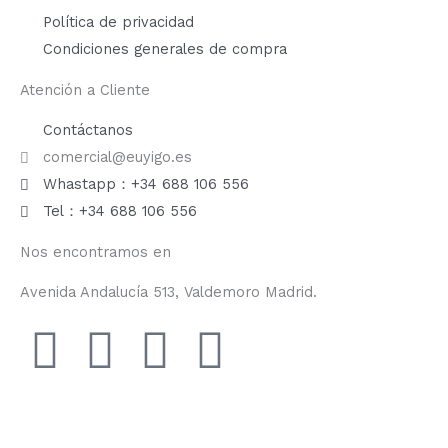
Política de privacidad
Condiciones generales de compra
Atención a Cliente
Contáctanos
comercial@euyigo.es
Whastapp：+34 688 106 556
Tel：+34 688 106 556
Nos encontramos en
Avenida Andalucía 513, Valdemoro Madrid.
F
I
Y
T
a
n
o
i