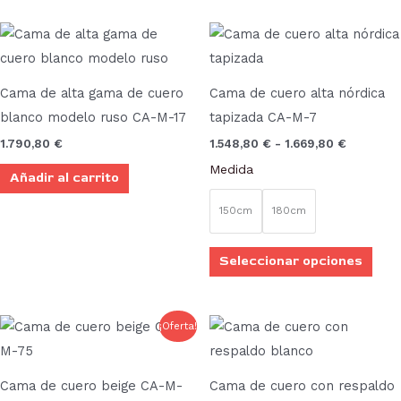
la
pági
Rango
Este
de
de
prod
precios:
desde
prod
tien
1.548,80
Cama de alta gama de cuero
Cama de cuero alta nórdica
múlt
hasta
blanco modelo ruso CA-M-17
tapizada CA-M-7
1.669,80
vari
1.790,80
€
1.548,80
€
-
1.669,80
€
Las
Medida
Añadir al carrito
opci
se
150cm
180cm
pue
elegi
Seleccionar opciones
en
la
pági
Rango
Este
Este
¡Oferta!
de
de
producto
prod
precios:
desde
prod
tiene
tien
1.064,80 €
Cama de cuero beige CA-M-
Cama de cuero con respaldo
múltiples
múlt
hasta