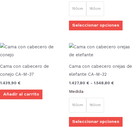
elegi
150cm
180cm
en
la
Seleccionar opciones
pági
de
prod
Rango
Este
de
prod
precios:
desde
tien
1.427,80
Cama con cabecero de
Cama con cabecero orejas de
múlt
hasta
conejo CA-M-37
elefante CA-M-32
1.548,80
vari
1.439,90
€
1.427,80
€
-
1.548,80
€
Las
Medida
Añadir al carrito
opci
se
150cm
180cm
pue
elegi
Seleccionar opciones
en