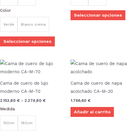
pueden
pue
Color
elegir
elegi
Seleccionar opciones
en
en
Verde
Blanco crema
la
la
página
pági
Seleccionar opciones
de
de
producto
prod
Rango
Este
de
producto
precios:
desde
tiene
2.153,80 €
Cama de cuero de lujo
Cama de cuero de napa
múltiples
hasta
moderno CA-M-70
acolchado CA-M-30
2.274,80 €
variantes.
2.153,80
€
-
2.274,80
€
1.766,60
€
Las
Medida
Añadir al carrito
opciones
se
150cm
180cm
pueden