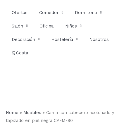
Ir
al
Ofertas
Comedor
Dormitorio
contenido
Salón
Oficina
Niños
Decoración
Hostelería
Nosotros
🛒Cesta
Home
»
Muebles
»
Cama con cabecero acolchado y
tapizado en piel negra CA-M-90
Cama
Rango