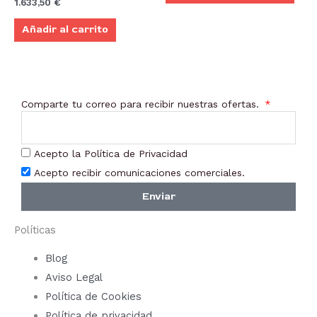
1.633,50
€
Las
Añadir al carrito
opci
se
pue
elegi
Comparte tu correo para recibir nuestras ofertas.
en
la
pági
Acepto la Política de Privacidad
de
Acepto recibir comunicaciones comerciales.
prod
Enviar
Políticas
Blog
Aviso Legal
Política de Cookies
Política de privacidad