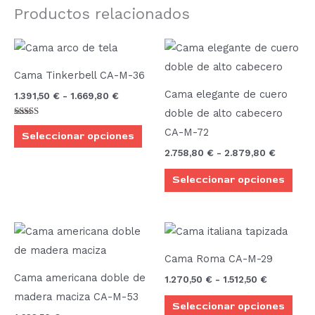
Productos relacionados
Rango
Rango
Este
Este
de
de
producto
prod
precios:
precios:
Cama Tinkerbell CA-M-36
desde
desde
tiene
tien
1.391,50 €
2.758,80
Cama elegante de cuero
1.391,50
€
-
1.669,80
€
múltiples
múlt
hasta
hasta
doble de alto cabecero
1.669,80 €
2.879,8
variantes.
vari
Valorado
CA-M-72
con
Seleccionar opciones
Las
Las
5.00
de 5
2.758,80
€
-
2.879,80
€
opciones
opci
Seleccionar opciones
se
se
pueden
pue
elegir
elegi
Rango
Este
en
en
de
prod
precios:
la
la
Cama Roma CA-M-29
desde
tien
página
pági
1.270,50 €
Cama americana doble de
1.270,50
€
-
1.512,50
€
múlt
hasta
de
de
madera maciza CA-M-53
1.512,50 €
Seleccionar opciones
vari
producto
prod