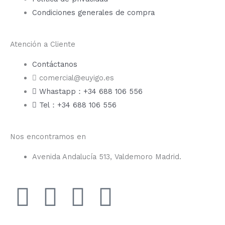
Condiciones generales de compra
Atención a Cliente
Contáctanos
comercial@euyigo.es
Whastapp：+34 688 106 556
Tel：+34 688 106 556
Nos encontramos en
Avenida Andalucía 513, Valdemoro Madrid.
F
I
Y
T
a
n
o
i