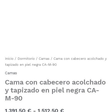
con
cabecero
de
acolchado
y
precios:
tapizado
en
desde
piel
negra
1.391,50 €
CA-
M-
hasta
90
cantidad
1.512,50 €
Inicio
/
Dormitorio
/
Camas
/ Cama con cabecero acolchado y
tapizado en piel negra CA-M-90
Camas
Cama con cabecero acolchado
y tapizado en piel negra CA-
M-90
1.391,50
€
-
1.512,50
€