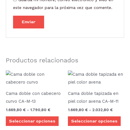
este navegador para la próxima vez que comente.
Productos relacionados
Rango
Rango
Este
Este
de
de
producto
prod
precios:
precios:
desde
desde
tiene
tien
1.669,80 €
1.669,80
Cama doble con cabecero
Cama doble tapizada en
múltiples
múlt
hasta
hasta
curvo CA-M-13
piel color avena CA-M-11
1.790,80 €
2.032,80
variantes.
vari
1.669,80
€
-
1.790,80
€
1.669,80
€
-
2.032,80
€
Las
Las
Seleccionar opciones
Seleccionar opciones
opciones
opci
se
se