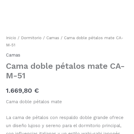
pétalos
mate
CA-
M-
51
cantidad
Inicio
/
Dormitorio
/
Camas
/ Cama doble pétalos mate CA-
M-51
Camas
Cama doble pétalos mate CA-
M-51
1.669,80
€
Cama doble pétalos mate
La cama de pétalos con respaldo doble grande ofrece
un diseño lujoso y sereno para el dormitorio principal,
con influencias italianas y un estilo wabi-sabi japonés.