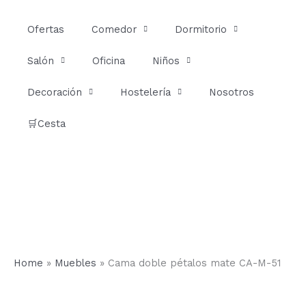
Ir
al
Ofertas
Comedor
Dormitorio
contenido
Salón
Oficina
Niños
Decoración
Hostelería
Nosotros
🛒Cesta
Home
»
Muebles
»
Cama doble pétalos mate CA-M-51
Cama
doble