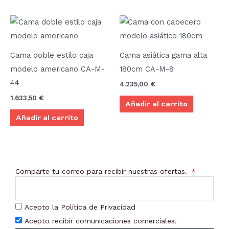
pueden
pue
elegir
elegi
en
en
la
la
Cama doble estilo caja
Cama asiática gama alta
página
pági
modelo americano CA-M-
180cm CA-M-8
de
de
44
4.235,00
€
producto
prod
1.633,50
€
Añadir al carrito
Añadir al carrito
Comparte tu correo para recibir nuestras ofertas.
Acepto la Política de Privacidad
Acepto recibir comunicaciones comerciales.