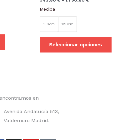
943,80
€
-
1.790,80
€
variantes.
variantes.
Medida
Las
Las
opciones
opciones
150cm
180cm
se
se
pueden
pueden
Seleccionar opciones
elegir
elegir
en
en
la
la
página
página
de
de
producto
producto
encontramos en
Avenida Andalucía 513,
Valdemoro Madrid.