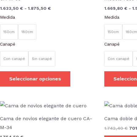
variantes.
1.633,50
€
-
1.875,50
€
1.669,80
€
-
1.
Las
Medida
Medida
opciones
se
150cm
180cm
150cm
180c
pueden
Canapé
Canapé
elegir
en
Con canapé
Sin canapé
Con canapé
la
página
Seleccionar opciones
Seleccion
de
producto
El
pre
orig
Cama de novios elegante de cuero CA-
Cama doble d
era:
1.7
M-34
1.742,40
€
70