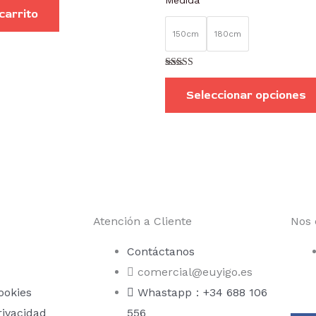
Medida
 carrito
150cm
180cm
Valorado con
5.00
Seleccionar opciones
de 5
Atención a Cliente
Nos 
Contáctanos
comercial@euyigo.es
ookies
Whastapp：+34 688 106
rivacidad
556