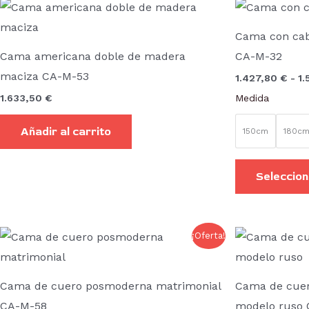
Cama con cab
Cama americana doble de madera
CA-M-32
maciza CA-M-53
1.427,80
€
-
1
1.633,50
€
Medida
Añadir al carrito
150cm
180c
Seleccion
Rango
Este
¡Oferta!
de
producto
precios:
desde
tiene
1.633,50 €
Cama de cuero posmoderna matrimonial
Cama de cuer
hasta
múltiples
CA-M-58
modelo ruso
1.875,50 €