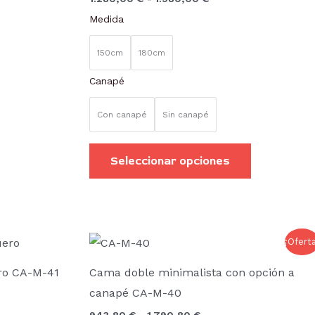
variantes.
Medida
Las
opciones
150cm
180cm
se
Canapé
pueden
elegir
Con canapé
Sin canapé
en
la
Seleccionar opciones
página
de
producto
Rango
Este
Este
¡Ofert
de
producto
producto
s:
precios:
ro CA-M-41
Cama doble minimalista con opción a
desde
tiene
tiene
80 €
943,80 €
canapé CA-M-40
hasta
múltiples
múltiples
80 €
1.790,80 €