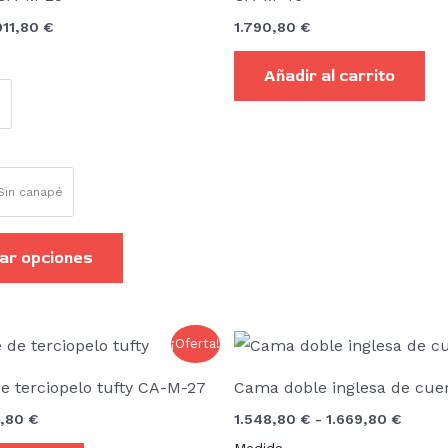
variantes.
911,80
€
1.790,80
€
Las
opciones
Añadir al carrito
se
m
pueden
elegir
en
Sin canapé
la
página
ar opciones
de
producto
El
Rango
¡Oferta!
cio
precio
de
inal
actual
precio
e terciopelo tufty CA-M-27
Cama doble inglesa de cue
es:
desde
42,40 €.
701,80 €.
1.548,
1,80
€
1.548,80
€
-
1.669,80
€
hasta
1.669,