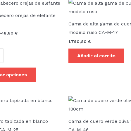
Rango
Este
de
producto
precios:
ecero orejas de elefante
desde
tiene
1.427,80 €
Cama de alta gama de cuer
hasta
múltiples
modelo ruso CA-M-17
1.548,80 €
.548,80
€
variantes.
1.790,80
€
Las
opciones
Añadir al carrito
m
se
pueden
ar opciones
elegir
en
la
Rango
Este
de
página
producto
precios:
de
desde
tiene
1.669,80 €
o tapizada en blanco
Cama de cuero verde oliva
producto
hasta
múltiples
 CA-M-25
CA-M-46
1.911,80 €