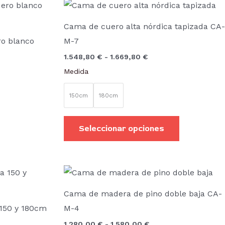
Rango
Este
de
producto
precios:
Cama de cuero alta nórdica tapizada CA-
desde
tiene
1.548,80 €
o blanco
M-7
hasta
múltiples
1.669,80 €
1.548,80
€
-
1.669,80
€
variantes.
Medida
Las
opciones
150cm
180cm
se
pueden
Seleccionar opciones
elegir
en
la
Rango
Este
de
página
producto
precios:
Cama de madera de pino doble baja CA-
de
desde
tiene
1.280,00 €
 150 y 180cm
M-4
producto
hasta
múltiples
1.580,00 €
1.280,00
€
-
1.580,00
€