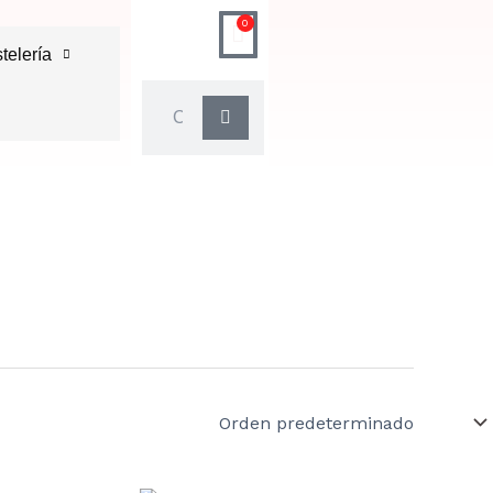
0
Carrito
telería
Buscar