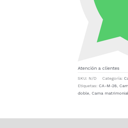
Atención a clientes
SKU:
N/D
Categoría:
C
Etiquetas:
CA-M-28
,
Cam
doble
,
Cama matrimonia
ones (0)