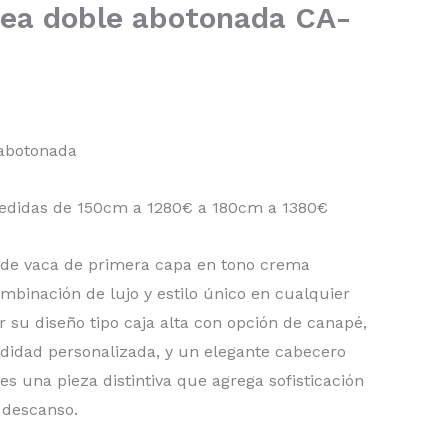
ea doble abotonada CA-
abotonada
edidas de 150cm a 1280€ a 180cm a 1380€
 de vaca de primera capa en tono crema
binación de lujo y estilo único en cualquier
r su diseño tipo caja alta con opción de canapé,
idad personalizada, y un elegante cabecero
s una pieza distintiva que agrega sofisticación
e descanso.