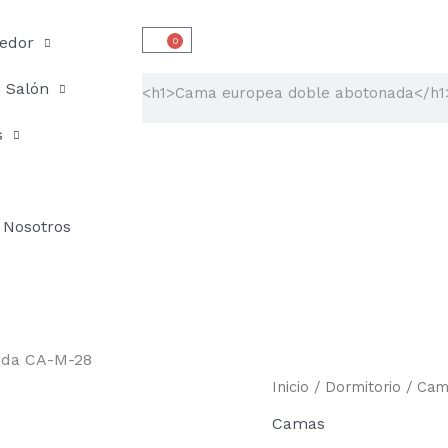
edor
0
Carrito
Buscar
Salón
s
Nosotros
ada CA-M-28
Cama
Inicio
/
Dormitorio
/
Cam
europea
Camas
doble
abotonada