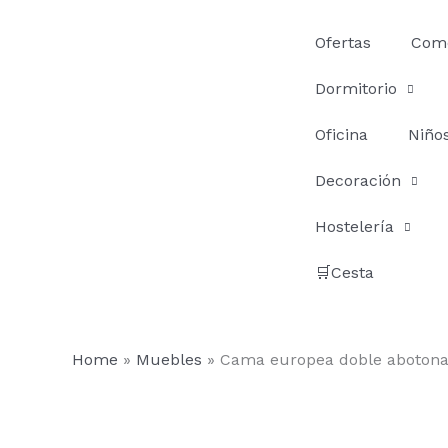
Ir
al
Ofertas
Com
contenido
Dormitorio
Oficina
Niño
Decoración
Hostelería
🛒Cesta
Home
»
Muebles
»
Cama europea doble aboton