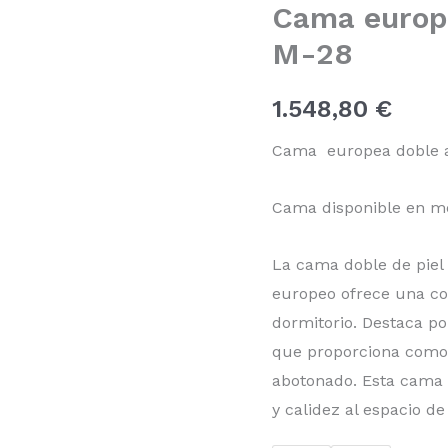
Cama europ
CA-
M-
M-28
28
cantidad
1.548,80
€
Cama europea doble 
Cama disponible en m
La cama doble de piel
europeo ofrece una com
dormitorio. Destaca po
que proporciona comod
abotonado. Esta cama e
y calidez al espacio d