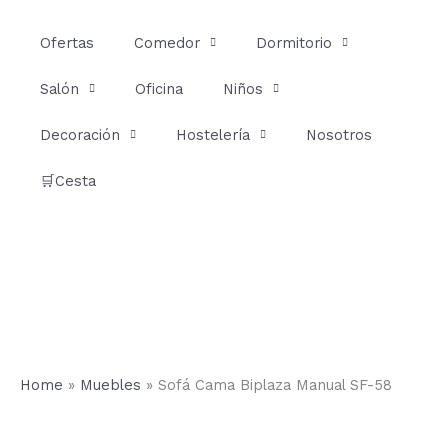
Ir
al
Ofertas
Comedor
Dormitorio
contenido
Salón
Oficina
Niños
Decoración
Hostelería
Nosotros
🛒Cesta
Home
»
Muebles
»
Sofá Cama Biplaza Manual SF-58
Sofá
Cama