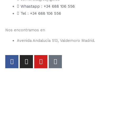
Whastapp：+34 688 106 556
Tel：+34 688 106 556
Nos encontramos en
Avenida Andalucía 513, Valdemoro Madrid.
F
I
Y
T
a
n
o
i
c
s
u
k
e
t
t
t
b
a
u
o
o
g
b
k
o
r
e
k
a
-
m
f