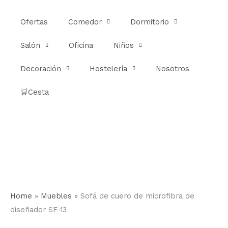
Ir
al
Ofertas
Comedor
Dormitorio
contenido
Salón
Oficina
Niños
Decoración
Hostelería
Nosotros
🛒Cesta
Home
»
Muebles
»
Sofá de cuero de microfibra de
diseñador SF-13
Sofá