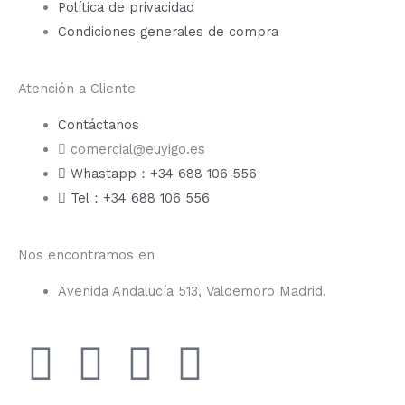
Política de privacidad
Condiciones generales de compra
Atención a Cliente
Contáctanos
comercial@euyigo.es
Whastapp：+34 688 106 556
Tel：+34 688 106 556
Nos encontramos en
Avenida Andalucía 513, Valdemoro Madrid.
F
I
Y
T