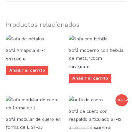
Productos relacionados
Sofá Amapola SF-4
Sofá moderno con hebilla
de metal 120cm
9.171,80
€
1.427,80
€
Añadir al carrito
Añadir al carrito
El
El
¡Oferta!
precio
precio
original
actual
Sofá de cuero con
era:
es:
4.658,50 €.
3.448,50 €
Sofá modular de cuero en
respaldo articulado SF-12
forma de L SF-33
4.658,50
€
3.448,50
€