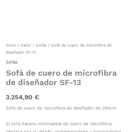
de
cuero
de
microfibra
de
diseñador
SF-
13
Inicio
/
Salón
/
Sofás
/ Sofá de cuero de microfibra de
cantidad
diseñador SF-13
Sofás
Sofá de cuero de microfibra
de diseñador SF-13
3.254,90
€
Sofá de cuero de microfibra de diseñador de 290cm
El sofá italiano minimalista de cuero de microfibra,
destaca por su diseño contemporáneo y funcionalidad