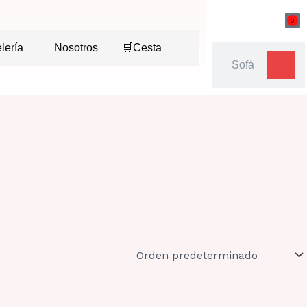
0
Ca
lería
Nosotros
🛒Cesta
Buscar