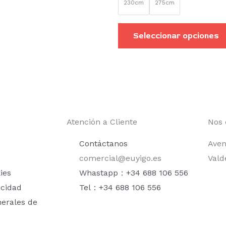
230cm
275cm
Seleccionar opciones
Atención a Cliente
Nos 
Contáctanos
Aven
comercial@euyigo.es
Vald
ies
Whastapp：+34 688 106 556
acidad
Tel：+34 688 106 556
nerales de