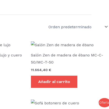
lujo y cuero
Salón Zen de madera de ébano MC-C-
50/MC-T-50
11.664,40
€
Añadir al carrito
El
El
¡Ofert
precio
precio