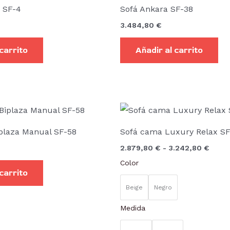
 SF-4
Sofá Ankara SF-38
3.484,80
€
 carrito
Añadir al carrito
Rang
de
preci
plaza Manual SF-58
Sofá cama Luxury Relax SF
desd
2.879
2.879,80
€
-
3.242,80
€
hasta
3.242
Color
 carrito
Beige
Negro
Medida