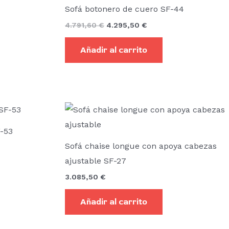
original
actual
Sofá botonero de cuero SF-44
era:
es:
4.791,60 €.
4.295,50 €.
4.791,60
€
4.295,50
€
Añadir al carrito
o
Este
producto
os:
-53
e
tiene
,80 €
Sofá chaise longue con apoya cabezas
múltiples
ajustable SF-27
,80 €
variantes.
3.085,50
€
Las
opciones
Añadir al carrito
se
pueden