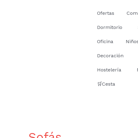
Ir
al
Ofertas
Com
contenido
Dormitorio
Oficina
Niño
Decoración
Hostelería
🛒Cesta
Sofás