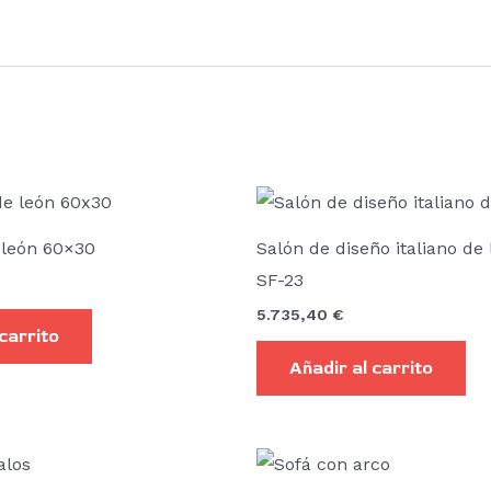
 león 60×30
Salón de diseño italiano de 
SF-23
5.735,40
€
 carrito
Añadir al carrito