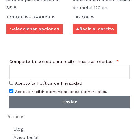
desde
tiene
1.790,80 €
SF-8
de metal 120cm
múltiples
hasta
1.790,80
€
-
3.448,50
€
1.427,80
€
3.448,50 €
variantes.
Seleccionar opciones
Añadir al carrito
Las
opciones
se
pueden
Comparte tu correo para recibir nuestras ofertas.
elegir
en
la
Acepto la Política de Privacidad
página
Acepto recibir comunicaciones comerciales.
de
Enviar
producto
Políticas
Blog
Aviso Legal