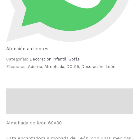
Atención a clientes
Categorías:
Decoración infantil
,
Sofás
Etiquetas:
Adorno
,
Almohada
,
DC-55
,
Decoración
,
León
Descripción
Valoraciones (0)
Almohada de león 60×30
Esta encantadora Almohada de León, con unas medidas