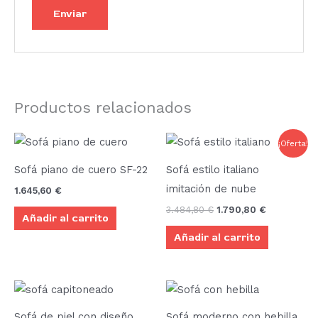
Productos relacionados
El
El
¡Oferta!
precio
precio
original
actual
Sofá piano de cuero SF-22
Sofá estilo italiano
era:
es:
3.484,80 €.
1.790,80 €.
imitación de nube
1.645,60
€
3.484,80
€
1.790,80
€
Añadir al carrito
Añadir al carrito
Rango
Este
de
producto
precios:
Sofá de piel con diseño
Sofá moderno con hebilla