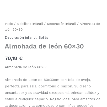
león
60x30
cantidad
Inicio
/
Mobiliario infantil
/
Decoración infantil
/ Almohada de
león 60×30
Decoración infantil
,
Sofás
Almohada de león 60×30
70,18
€
Almohada de león 60×30
Almohada de León de 60x30cm con tela de oveja,
perfecta para sala, dormitorio o balcón. Su diseño
encantador y su suavidad excepcional brindan calidez y
estilo a cualquier espacio. Regalo ideal para amantes de
la decoración y la comodidad o con niños pequeños.