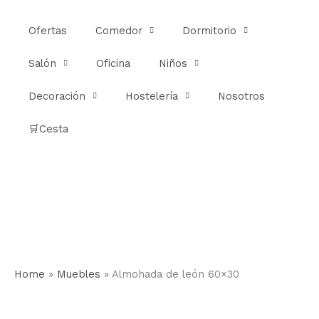
Ir
al
Ofertas
Comedor
Dormitorio
contenido
Salón
Oficina
Niños
Decoración
Hostelería
Nosotros
🛒Cesta
Home
»
Muebles
»
Almohada de león 60×30
Almohada
de