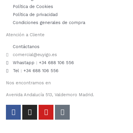
Política de Cookies
Política de privacidad
Condiciones generales de compra
Atención a Cliente
Contáctanos
comercial@euyigo.es
Whastapp：+34 688 106 556
Tel：+34 688 106 556
Nos encontramos en
Avenida Andalucía 513, Valdemoro Madrid.
F
I
Y
T
a
n
o
i
c
s
u
k
e
t
t
t