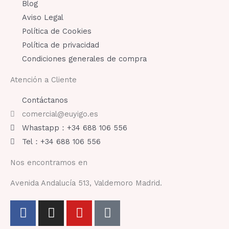
Blog
Aviso Legal
Política de Cookies
Política de privacidad
Condiciones generales de compra
Atención a Cliente
Contáctanos
comercial@euyigo.es
Whastapp：+34 688 106 556
Tel：+34 688 106 556
Nos encontramos en
Avenida Andalucía 513, Valdemoro Madrid.
F
I
Y
T
a
n
o
i