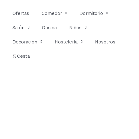
Ir
al
Ofertas
Comedor
Dormitorio
contenido
Salón
Oficina
Niños
Decoración
Hostelería
Nosotros
🛒Cesta