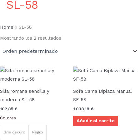
SL-58
Home
»
SL-58
Mostrando los 2 resultados
Este
producto
tiene
Silla romana sencilla y
Sofá Cama Biplaza Manual
múltiples
moderna SL-58
SF-58
variantes.
102,85
€
1.038,18
€
Las
Colores
Añadir al carrito
opciones
se
Gris oscuro
Negro
pueden