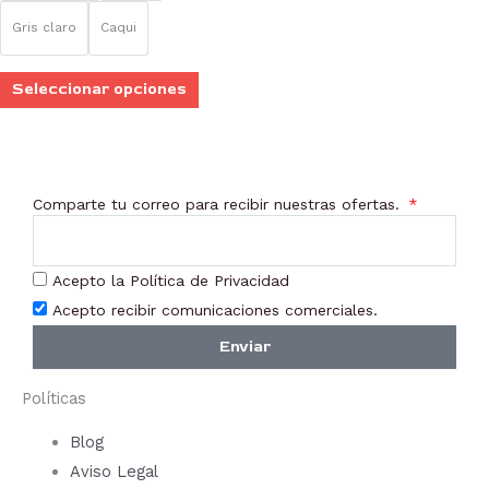
elegir
Gris claro
Caqui
en
la
Seleccionar opciones
página
de
producto
Comparte tu correo para recibir nuestras ofertas.
Acepto la Política de Privacidad
Acepto recibir comunicaciones comerciales.
Enviar
Políticas
Blog
Aviso Legal