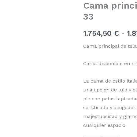
Cama princi
beige
CA-
33
M-
33
cantidad
1.754,50
€
-
1.
Cama principal de tela
Cama disponible en m
La cama de estilo ital
una opción de lujo y e
pie con patas tapizad
sofisticado y acogedo
majestuosidad y glamo
cualquier espacio.