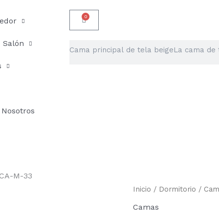
0
Carrito
edor
Salón
Buscar
s
Nosotros
e CA-M-33
Cama
Inicio
/
Dormitorio
/
Cam
principal
Camas
de
tela