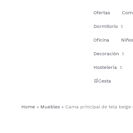
Ir
al
Ofertas
Com
contenido
Dormitorio
Oficina
Niño
Decoración
Hostelería
🛒Cesta
Home
»
Muebles
»
Cama principal de tela beig