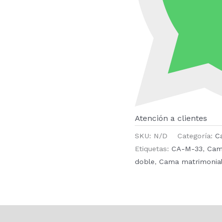
Atención a clientes
SKU:
N/D
Categoría:
C
Etiquetas:
CA-M-33
,
Cam
doble
,
Cama matrimonia
ones (0)