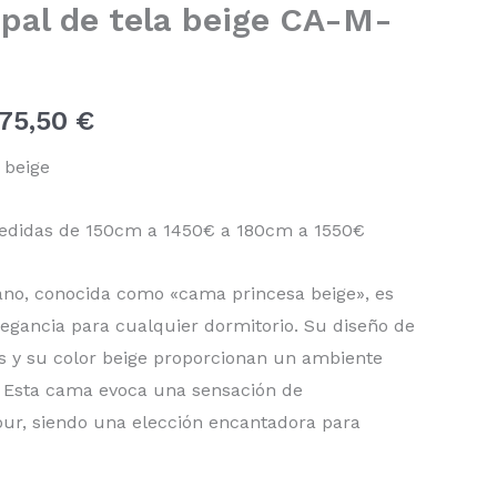
pal de tela beige CA-M-
precios:
desde
875,50
€
1.754,50 €
 beige
hasta
1.875,50 €
edidas de 150cm a 1450€ a 180cm a 1550€
iano, conocida como «cama princesa beige», es
legancia para cualquier dormitorio. Su diseño de
as y su color beige proporcionan un ambiente
r. Esta cama evoca una sensación de
ur, siendo una elección encantadora para