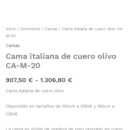
de
de
cuero
olivo
precios:
CA-
M-
desde
20
Inicio
/
Dormitorio
/
Camas
/ Cama italiana de cuero olivo CA-
cantidad
M-20
907,50 €
Camas
hasta
Cama italiana de cuero olivo
1.306,80 €
CA-M-20
907,50
€
-
1.306,80
€
Cama italiana de cuero olivo
Disponible en tamaños de 150cm a 1290€ y 180cm a
1390€
La cama es doble de madera de pino tapizado en cuero