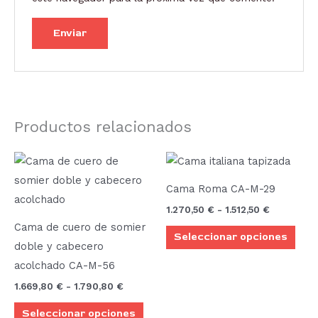
Productos relacionados
Rango
Rango
Este
Este
de
de
producto
prod
precios:
precios:
Cama Roma CA-M-29
desde
desde
tiene
tien
1.669,80 €
1.270,50 €
1.270,50
€
-
1.512,50
€
múltiples
múlt
hasta
hasta
Cama de cuero de somier
1.790,80 €
1.512,50 €
Seleccionar opciones
variantes.
vari
doble y cabecero
Las
Las
acolchado CA-M-56
opciones
opci
1.669,80
€
-
1.790,80
€
se
se
Seleccionar opciones
pueden
pue