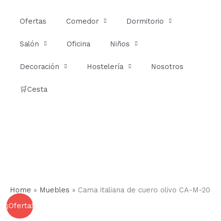
Ir
al
Ofertas
Comedor
Dormitorio
contenido
Salón
Oficina
Niños
Decoración
Hostelería
Nosotros
🛒Cesta
Home
»
Muebles
»
Cama italiana de cuero olivo CA-M-20
Cama
Rango
¡Oferta!
italiana