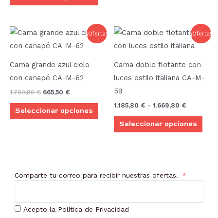
elegir
elegi
en
en
El
El
Rango
Este
Este
¡Oferta!
¡Oferta!
la
la
precio
precio
de
producto
prod
original
actual
precios:
página
pági
era:
es:
desde
tiene
tien
de
de
1.790,80 €.
665,50 €.
1.185,80 €
Cama grande azul cielo
Cama doble flotante con
múltiples
múlt
hasta
producto
prod
con canapé CA-M-62
luces estilo italiana CA-M-
1.669,80 
variantes.
vari
59
1.790,80
€
665,50
€
Las
Las
1.185,80
€
-
1.669,80
€
Seleccionar opciones
opciones
opci
Seleccionar opciones
se
se
pueden
pue
elegir
elegi
en
en
Comparte tu correo para recibir nuestras ofertas.
la
la
página
pági
de
de
Acepto la Política de Privacidad
producto
prod