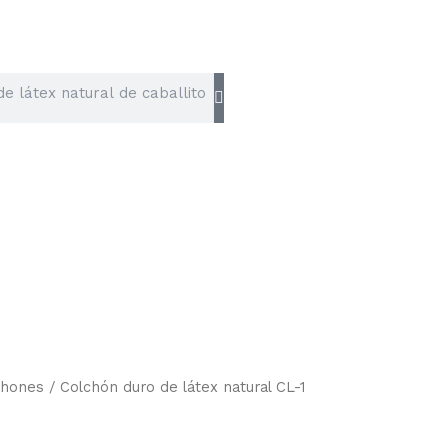
chones
/ Colchón duro de látex natural CL-1
Rango
de