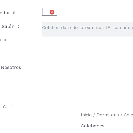
edor
0
Carrito
Buscar
Salón
s
Nosotros
l CL-1
Colchón
Inicio
/
Dormitorio
/
Col
duro
Colchones
de
látex