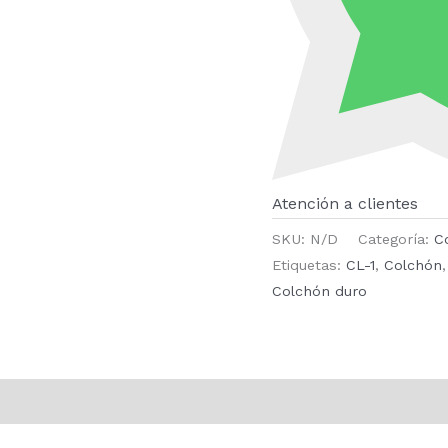
Atención a clientes
SKU:
N/D
Categoría:
C
Etiquetas:
CL-1
,
Colchón
Colchón duro
ones (0)