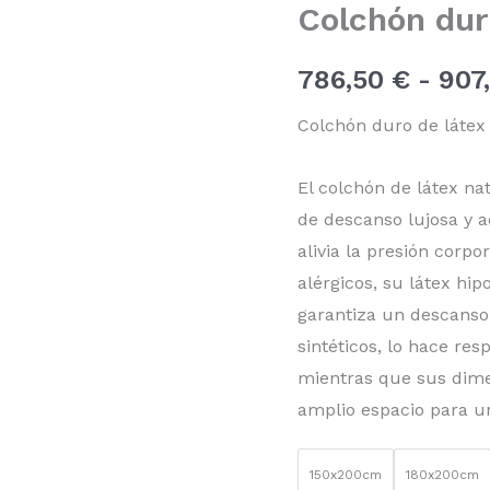
Colchón dur
natural
CL-
1
786,50
€
-
907
cantidad
Colchón duro de látex
El colchón de látex na
de descanso lujosa y a
alivia la presión corpo
alérgicos, su látex hip
garantiza un descanso 
sintéticos, lo hace re
mientras que sus dim
amplio espacio para u
150x200cm
180x200cm