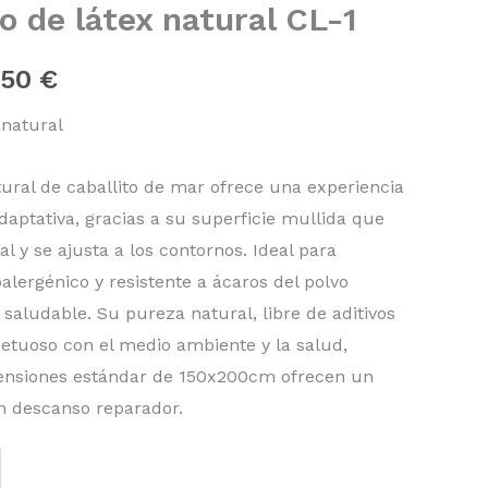
o de látex natural CL-1
precios:
,50
€
desde
 natural
786,50 €
hasta
tural de caballito de mar ofrece una experiencia
daptativa, gracias a su superficie mullida que
907,50 €
ral y se ajusta a los contornos. Ideal para
oalergénico y resistente a ácaros del polvo
saludable. Su pureza natural, libre de aditivos
spetuoso con el medio ambiente y la salud,
ensiones estándar de 150x200cm ofrecen un
n descanso reparador.