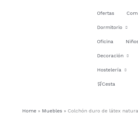
Ir
al
Ofertas
Com
contenido
Dormitorio
Oficina
Niño
Decoración
Hostelería
🛒Cesta
Home
»
Muebles
»
Colchón duro de látex natura