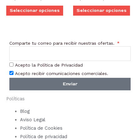
Las
Las
producto
prod
Seleccionar opciones
Seleccionar opciones
opciones
opci
se
se
pueden
pue
elegir
elegi
Comparte tu correo para recibir nuestras ofertas.
en
en
la
la
página
pági
Acepto la Política de Privacidad
de
de
Acepto recibir comunicaciones comerciales.
producto
prod
Enviar
Políticas
Blog
Aviso Legal
Política de Cookies
Política de privacidad