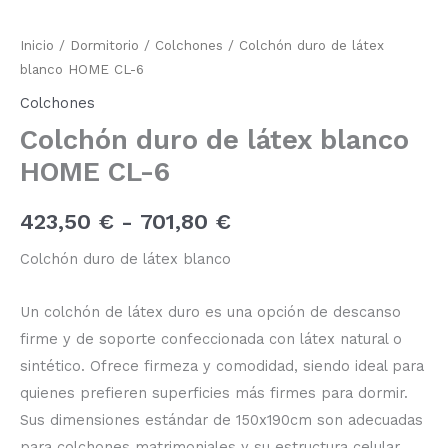
duro
de
de
Inicio
/
Dormitorio
/
Colchones
/ Colchón duro de látex
látex
blanco
blanco HOME CL-6
precios:
HOME
Colchones
CL-
desde
6
Colchón duro de látex blanco
cantidad
423,50 €
HOME CL-6
hasta
423,50
€
-
701,80
€
701,80 €
Colchón duro de látex blanco
Un colchón de látex duro es una opción de descanso
firme y de soporte confeccionada con látex natural o
sintético. Ofrece firmeza y comodidad, siendo ideal para
quienes prefieren superficies más firmes para dormir.
Sus dimensiones estándar de 150x190cm son adecuadas
para colchones matrimoniales y su estructura celular