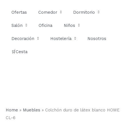
Ir
al
Ofertas
Comedor
Dormitorio
contenido
Salón
Oficina
Niños
Decoración
Hostelería
Nosotros
🛒Cesta
Home
»
Muebles
»
Colchón duro de látex blanco HOME
CL-6
Colchón
Rango