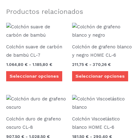
Productos relacionados
Rango
Rango
Este
Este
de
de
producto
prod
precios:
precios:
desde
desde
tiene
tien
1.064,80 €
211,75 €
Colchón suave de carbón
Colchón de grafeno blanco
múltiples
múlt
hasta
hasta
de bambú CL-7
y negro HOME CL-6
1.185,80 €
370,26 €
variantes.
vari
1.064,80
€
-
1.185,80
€
211,75
€
-
370,26
€
Las
Las
Seleccionar opciones
Seleccionar opciones
opciones
opci
se
se
pueden
pue
Rango
Rango
Este
Este
elegir
elegi
de
de
producto
prod
precios:
precios:
en
en
desde
desde
tiene
tien
la
la
907,50 €
181,50 €
Colchón duro de grafeno
Colchón Viscoelástico
múltiples
múlt
hasta
hasta
página
pági
oscuro CL-8
blanco HOME CL-6
1.028,50 €
290,40 €
variantes.
vari
de
de
907,50
€
-
1.028,50
€
181,50
€
-
290,40
€