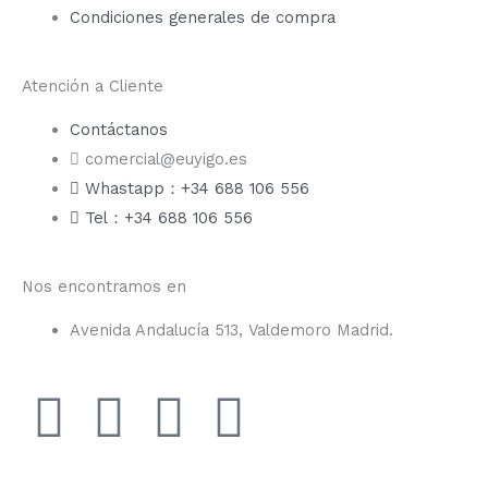
Condiciones generales de compra
Atención a Cliente
Contáctanos
comercial@euyigo.es
Whastapp：+34 688 106 556
Tel：+34 688 106 556
Nos encontramos en
Avenida Andalucía 513, Valdemoro Madrid.
F
I
Y
T
a
n
o
i