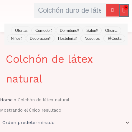
Ir
Buscar
0
Car
al
contenido
Ofertas
Comedor
Dormitorio
Salón
Oficina
Niños
Decoración
Hostelería
Nosotros
🛒Cesta
Colchón de látex
natural
Home
»
Colchón de látex natural
Mostrando el único resultado