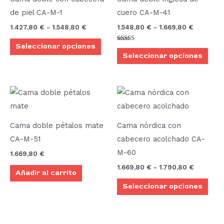
múltiples
múlt
hasta
hasta
de piel CA-M-1
cuero CA-M-41
1.548,80 €
1.669,80
variantes.
vari
1.427,80
€
-
1.548,80
€
1.548,80
€
-
1.669,80
€
Las
Las
Seleccionar opciones
opciones
opci
Valorado
con
Seleccionar opciones
se
se
5.00
de 5
pueden
pue
elegir
elegi
Rango
Este
de
en
en
prod
precios:
la
la
desde
tien
1.669,80
Cama doble pétalos mate
Cama nórdica con
página
pági
múlt
hasta
CA-M-51
cabecero acolchado CA-
de
de
1.790,80
vari
M-60
1.669,80
€
producto
prod
Las
1.669,80
€
-
1.790,80
€
Añadir al carrito
opci
Seleccionar opciones
se
pue
elegi