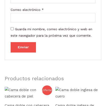
Correo electrónico
*
Guarda mi nombre, correo electrónico y web en
este navegador para la próxima vez que comente.
Productos relacionados
Rango
Rango
Este
Este
¡Oferta!
de
de
producto
prod
precios:
precios:
desde
desde
tiene
tien
1.427,80 €
1.548,80
Cama doble con cabecera
Cama doble inglesa de