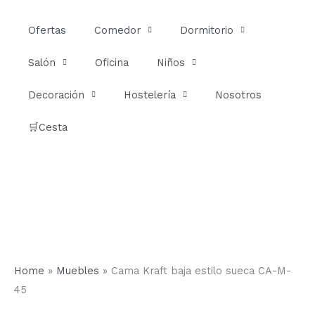
Ir
al
Ofertas
Comedor
Dormitorio
contenido
Salón
Oficina
Niños
Decoración
Hostelería
Nosotros
🛒Cesta
Home
»
Muebles
»
Cama Kraft baja estilo sueca CA-M-
45
Cama
Rango