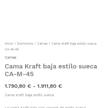
Kraft
baja
de
estilo
sueca
precios:
CA-
M-
desde
45
cantidad
1.790,80 €
Inicio
/
Dormitorio
/
Camas
/ Cama Kraft baja estilo sueca
hasta
CA-M-45
1.911,80 €
Camas
Cama Kraft baja estilo sueca
CA-M-45
1.790,80
€
-
1.911,80
€
Cama kraft baja estilo sueca
La cama Kraft baja con canapé de estilo sueco