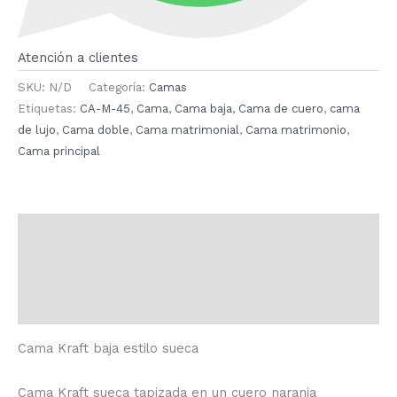
Atención a clientes
SKU:
N/D
Categoría:
Camas
Etiquetas:
CA-M-45
,
Cama
,
Cama baja
,
Cama de cuero
,
cama
de lujo
,
Cama doble
,
Cama matrimonial
,
Cama matrimonio
,
Cama principal
Descripción
Información adicional
Valoraciones (0)
Cama Kraft baja estilo sueca
Cama Kraft sueca tapizada en un cuero naranja