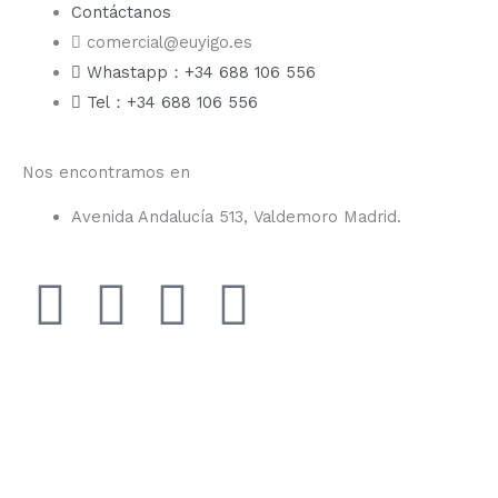
Contáctanos
comercial@euyigo.es
Whastapp：+34 688 106 556
Tel：+34 688 106 556
Nos encontramos en
Avenida Andalucía 513, Valdemoro Madrid.
F
I
Y
T
a
n
o
i
c
s
u
k
e
t
t
t