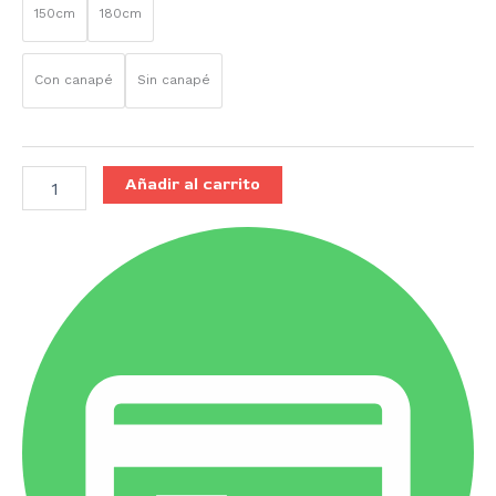
150cm
180cm
Con canapé
Sin canapé
Añadir al carrito