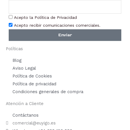
Acepto la Política de Privacidad
Acepto recibir comunicaciones comerciales.
Enviar
Políticas
Blog
Aviso Legal
Política de Cookies
Política de privacidad
Condiciones generales de compra
Atención a Cliente
Contáctanos
comercial@euyigo.es