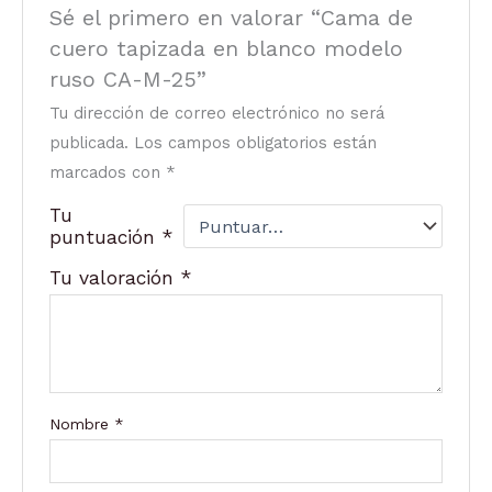
Sé el primero en valorar “Cama de
cuero tapizada en blanco modelo
ruso CA-M-25”
Tu dirección de correo electrónico no será
publicada.
Los campos obligatorios están
marcados con
*
Tu
puntuación
*
Tu valoración
*
Nombre
*