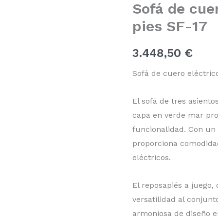
Sofá de cue
con
reposa
pies SF-17
pies
SF-
17
3.448,50
€
cantidad
Sofá de cuero eléctric
El sofá de tres asiento
capa en verde mar pro
funcionalidad. Con un 
proporciona comodidad
eléctricos.
El reposapiés a juego, 
versatilidad al conjun
armoniosa de diseño e