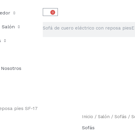
edor
0
Carrito
Buscar
Salón
s
Nosotros
eposa pies SF-17
Sofá
Inicio
/
Salón
/
Sofás
/ S
de
Sofás
cuero
eléctrico