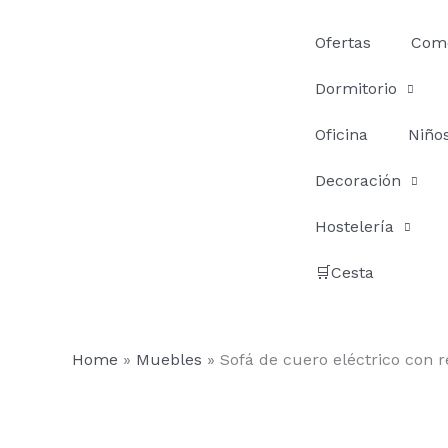
Ir
al
Ofertas
Com
contenido
Dormitorio
Oficina
Niño
Decoración
Hostelería
🛒Cesta
Home
»
Muebles
»
Sofá de cuero eléctrico con r