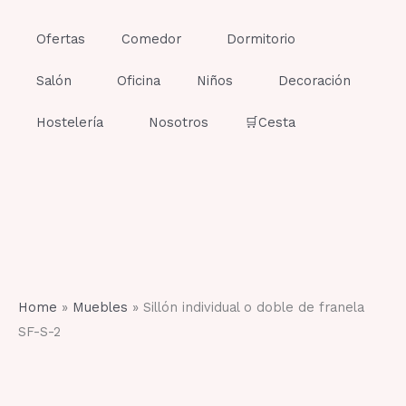
Ir
al
Ofertas
Comedor
Dormitorio
contenido
Salón
Oficina
Niños
Decoración
Hostelería
Nosotros
🛒Cesta
Home
»
Muebles
»
Sillón individual o doble de franela
SF-S-2
Sillón
individual
o