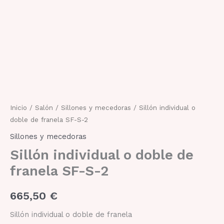
doble
de
franela
SF-
S-
2
cantidad
Inicio
/
Salón
/
Sillones y mecedoras
/ Sillón individual o
doble de franela SF-S-2
Sillones y mecedoras
Sillón individual o doble de
franela SF-S-2
665,50
€
Sillón individual o doble de franela