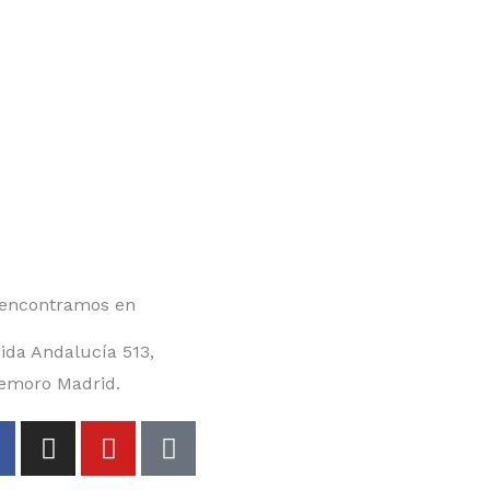
encontramos en
ida Andalucía 513,
emoro Madrid.
F
I
Y
T
a
n
o
i
c
s
u
k