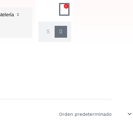
0
Carrito
telería
Buscar