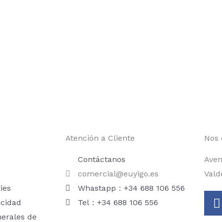
Atención a Cliente
Nos 
Contáctanos
Aven
comercial@euyigo.es
Vald
ies
Whastapp：+34 688 106 556
acidad
Tel：+34 688 106 556
nerales de