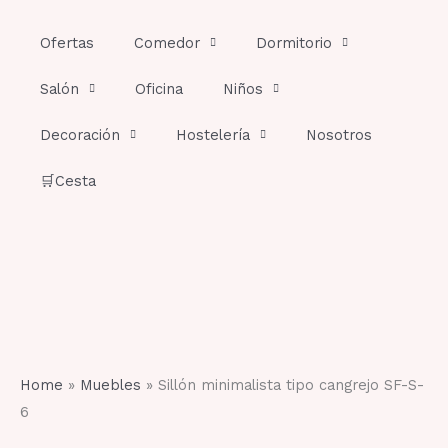
Ir
al
Ofertas
Comedor
Dormitorio
contenido
Salón
Oficina
Niños
Decoración
Hostelería
Nosotros
🛒Cesta
Home
»
Muebles
»
Sillón minimalista tipo cangrejo SF-S-
6
Sillón