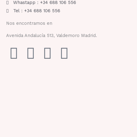
Whastapp：+34 688 106 556
Tel：+34 688 106 556
Nos encontramos en
Avenida Andalucía 513, Valdemoro Madrid.
F
I
Y
T
a
n
o
i
c
s
u
k
e
t
t
t
b
a
u
o
o
g
b
k