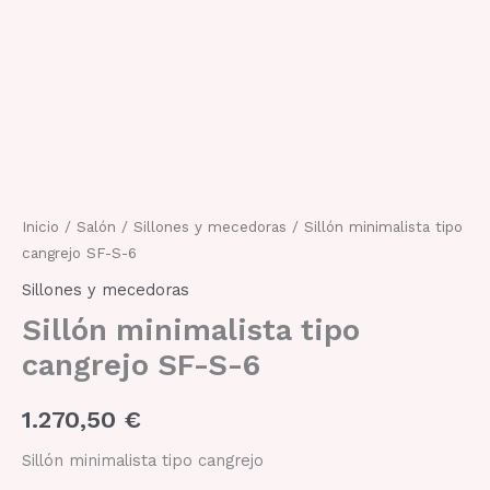
minimalista
tipo
cangrejo
SF-
S-
6
cantidad
Inicio
/
Salón
/
Sillones y mecedoras
/ Sillón minimalista tipo
cangrejo SF-S-6
Sillones y mecedoras
Sillón minimalista tipo
cangrejo SF-S-6
1.270,50
€
Sillón minimalista tipo cangrejo