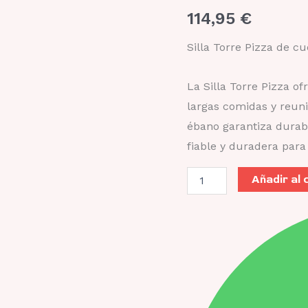
69
114,95
€
cantidad
Silla Torre Pizza de c
La Silla Torre Pizza o
largas comidas y reun
ébano garantiza durabi
fiable y duradera para 
Añadir al 