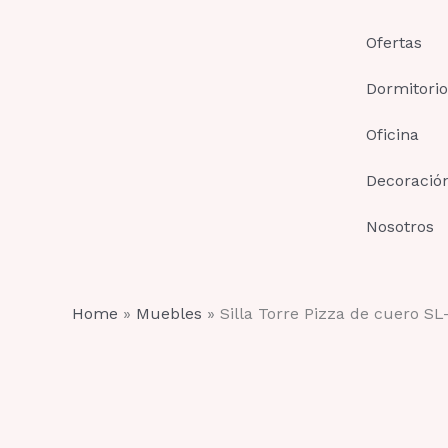
Ir
al
Ofertas
contenido
Dormitorio
Oficina
Decoració
Nosotros
Home
»
Muebles
»
Silla Torre Pizza de cuero SL