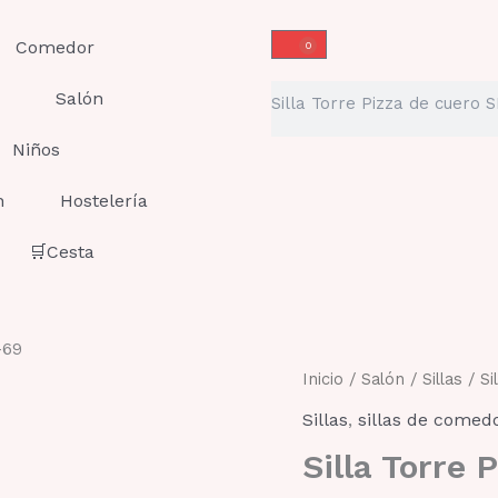
Comedor
0
Carrito
Buscar
Salón
Niños
n
Hostelería
🛒Cesta
-69
Silla
Inicio
/
Salón
/
Sillas
/ Si
Torre
Sillas
,
sillas de comed
Pizza
de
Silla Torre 
cuero
SL-