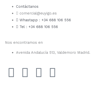
Contáctanos
comercial@euyigo.es
Whastapp：+34 688 106 556
Tel：+34 688 106 556
Nos encontramos en
Avenida Andalucía 513, Valdemoro Madrid.
F
I
Y
T
a
n
o
i
c
s
u
k
e
t
t
t