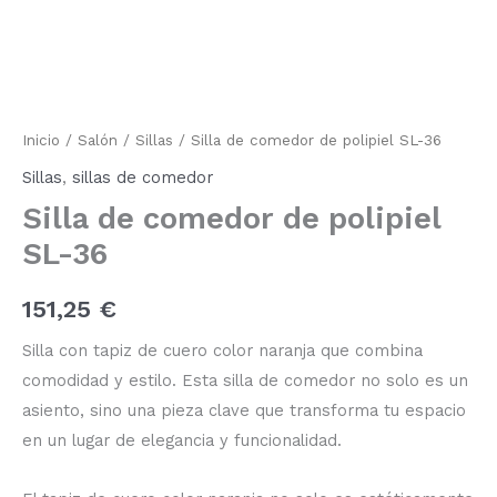
comedor
de
polipiel
SL-
36
cantidad
Inicio
/
Salón
/
Sillas
/ Silla de comedor de polipiel SL-36
Sillas
,
sillas de comedor
Silla de comedor de polipiel
SL-36
151,25
€
Silla con tapiz de cuero color naranja que combina
comodidad y estilo.
Esta silla de comedor no solo es un
asiento, sino una pieza clave que transforma tu espacio
en un lugar de elegancia y funcionalidad.