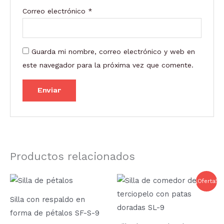
Correo electrónico
*
Guarda mi nombre, correo electrónico y web en
este navegador para la próxima vez que comente.
Productos relacionados
El
El
Este
Este
¡Oferta!
precio
precio
producto
prod
original
actual
Silla con respaldo en
era:
es:
tiene
tien
114,95 €.
59,29 €.
forma de pétalos SF-S-9
múltiples
múlt