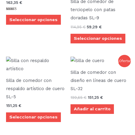
Silla de comedor de
163,35
€
variantes.
vari
terciopelo con patas
Las
Las
Valorado
doradas SL-9
con
Seleccionar opciones
opciones
opci
5.00
de 5
114,95
€
59,29
€
se
se
Seleccionar opciones
pueden
pue
elegir
elegi
en
en
El
El
Este
¡Oferta!
la
la
precio
precio
producto
original
actual
página
pági
Silla de comedor con
era:
es:
tiene
de
de
199,65 €.
151,25 €.
Silla de comedor con
diseño en líneas de cuero
múltiples
producto
prod
respaldo artístico de cuero
SL-32
variantes.
SL-5
199,65
€
151,25
€
Las
151,25
€
Añadir al carrito
opciones
Seleccionar opciones
se
pueden
elegir