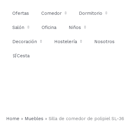
Ir
al
Ofertas
Comedor
Dormitorio
contenido
Salón
Oficina
Niños
Decoración
Hostelería
Nosotros
🛒Cesta
Home
»
Muebles
»
Silla de comedor de polipiel SL-36
Silla
de