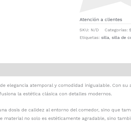
Atención a clientes
SKU:
N/D
Categorías:
S
Etiquetas:
silla
,
silla de 
ones (0)
de elegancia atemporal y comodidad inigualable. Con su a
usiona la estética clásica con detalles modernos.
una dosis de calidez al entorno del comedor, sino que ta
e material no solo es estéticamente agradable, sino tambié