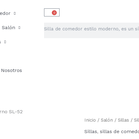
edor
0
Carrito
Buscar
Salón
s
Nosotros
rno SL-52
Silla
Inicio
/
Salón
/
Sillas
/ Si
El
de
Sillas
,
sillas de comed
comedor
preci
estilo