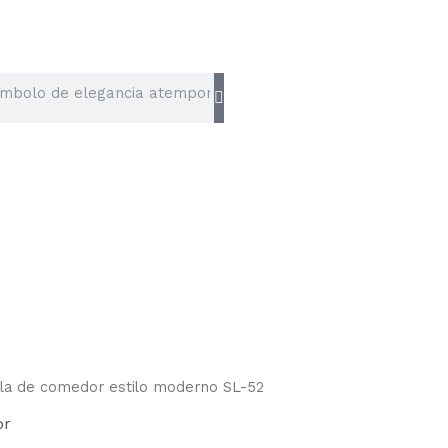
lla de comedor estilo moderno SL-52
El
or
o
precio