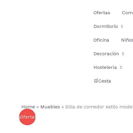
Ir
al
Ofertas
Com
contenido
Dormitorio
Oficina
Niño
Decoración
Hostelería
🛒Cesta
Home
»
Muebles
»
Silla de comedor estilo mode
¡Oferta!