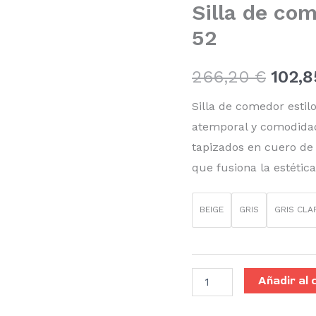
Silla de co
moderno
origin
SL-
52
52
era:
cantidad
266,20
€
102,
266,2
Silla de comedor esti
atemporal y comodidad
tapizados en cuero de
que fusiona la estétic
BEIGE
GRIS
GRIS CLA
Añadir al 