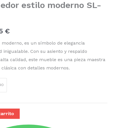
medor estilo moderno SL-
al
actual
es:
85
€
0 €.
102,85 €.
lo moderno, es un símbolo de elegancia
 inigualable. Con su asiento y respaldo
 alta calidad, este mueble es una pieza maestra
a clásica con detalles modernos.
RO
carrito