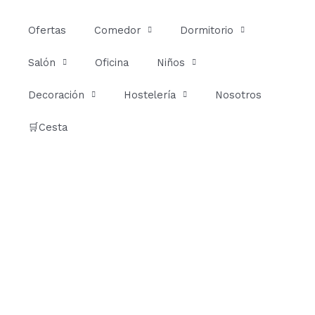
Ir
al
Ofertas
Comedor
Dormitorio
contenido
Salón
Oficina
Niños
Decoración
Hostelería
Nosotros
🛒Cesta