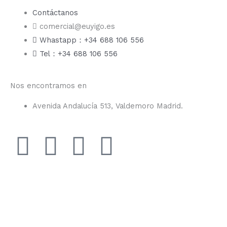
Contáctanos
comercial@euyigo.es
Whastapp：+34 688 106 556
Tel：+34 688 106 556
Nos encontramos en
Avenida Andalucía 513, Valdemoro Madrid.
F
I
Y
T
a
n
o
i
c
s
u
k
e
t
t
t