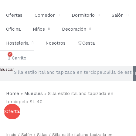
Ir
al
Ofertas
Comedor
Dormitorio
Salón
contenido
Oficina
Niños
Decoración
Hostelería
Nosotros
🛒Cesta
0
Carrito
Buscar
Home
»
Muebles
»
Silla estilo italiano tapizada en
terciopelo SL-40
Silla
El
El
¡Oferta!
estilo
italiano
precio
precio
tapizada
en
original
actual
Inicio
/
Salón
/
Sillas
/ Silla estilo italiano tapizada en