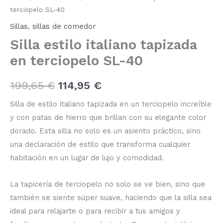
terciopelo
terciopelo SL-40
SL-
era:
es:
40
Sillas
,
sillas de comedor
cantidad
199,65 €.
114,95 €.
Silla estilo italiano tapizada
en terciopelo SL-40
199,65
€
114,95
€
Silla de estilo italiano tapizada en un terciopelo increíble
y con patas de hierro que brillan con su elegante color
dorado. Esta silla no solo es un asiento práctico, sino
una declaración de estilo que transforma cualquier
habitación en un lugar de lujo y comodidad.
La tapicería de terciopelo no solo se ve bien, sino que
también se siente súper suave, haciendo que la silla sea
ideal para relajarte o para recibir a tus amigos y