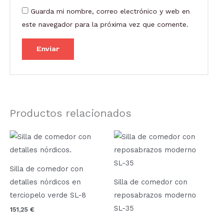
Guarda mi nombre, correo electrónico y web en
este navegador para la próxima vez que comente.
Productos relacionados
Este
prod
tien
Silla de comedor con
múlt
detalles nórdicos en
Silla de comedor con
vari
terciopelo verde SL-8
reposabrazos moderno
Las
SL-35
151,25
€
opci