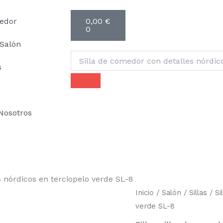
Carrito
edor
0,00
€
0
Salón
Buscar
s
Nosotros
 nórdicos en terciopelo verde SL-8
Silla
Inicio
/
Salón
/
Sillas
/ Si
de
verde SL-8
comedor
con