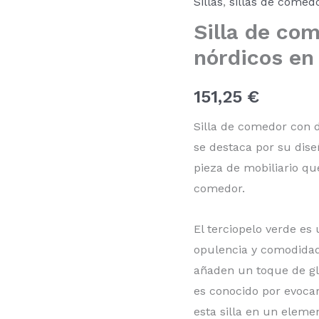
Sillas
,
sillas de comed
detalles
Silla de co
nórdicos
en
nórdicos en
terciopelo
verde
SL-
151,25
€
8
cantidad
Silla de comedor con de
se destaca por su dis
pieza de mobiliario qu
comedor.
El terciopelo verde es
opulencia y comodidad a
añaden un toque de gl
es conocido por evocar
esta silla en un elem