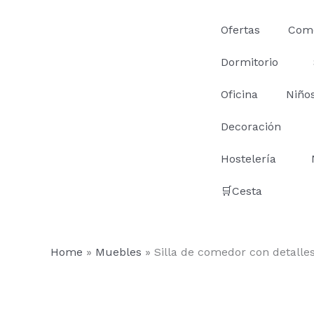
Ir
al
Ofertas
Com
contenido
Dormitorio
Oficina
Niño
Decoración
Hostelería
🛒Cesta
Home
»
Muebles
»
Silla de comedor con detalles