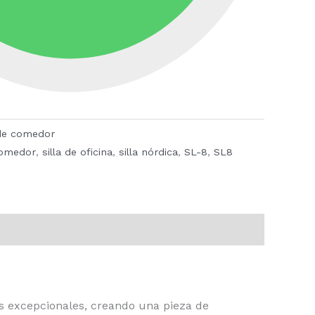
 de comedor
comedor
,
silla de oficina
,
silla nórdica
,
SL-8
,
SL8
les excepcionales, creando una pieza de