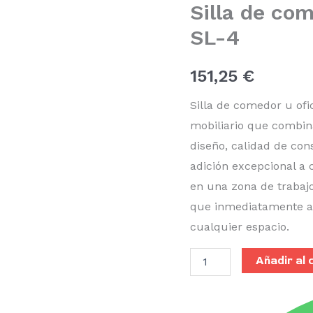
Silla de co
cuero
sintético
SL-4
SL-
4
cantidad
151,25
€
Silla de comedor u ofi
mobiliario que combina
diseño, calidad de co
adición excepcional a 
en una zona de trabajo
que inmediatamente apo
cualquier espacio.
Añadir al 