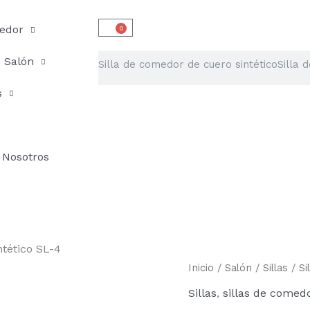
edor
0
Carrito
Buscar
Salón
s
Nosotros
ntético SL-4
Silla
Inicio
/
Salón
/
Sillas
/ Si
de
Sillas
,
sillas de comed
comedor
de