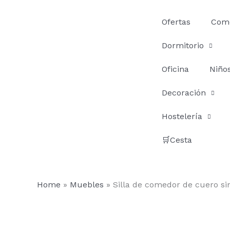
Ir
al
Ofertas
Com
contenido
Dormitorio
Oficina
Niño
Decoración
Hostelería
🛒Cesta
Home
»
Muebles
»
Silla de comedor de cuero si