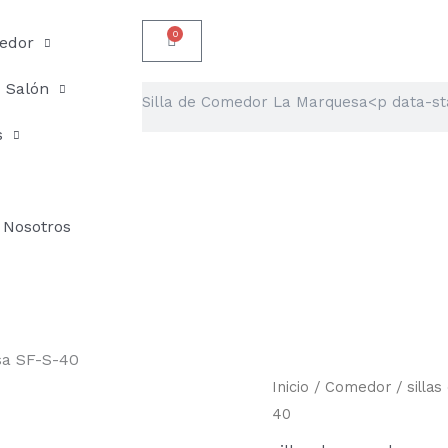
0
Carrito
edor
Salón
Buscar
s
Nosotros
sa SF-S-40
Silla
Inicio
/
Comedor
/
silla
de
40
Comedor
La