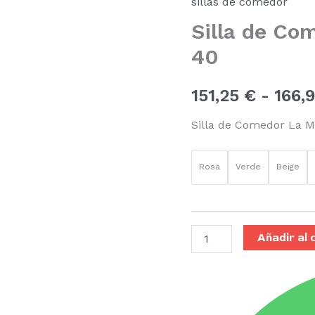
sillas de comedor
Marquesa
Silla de Co
SF-
S-
40
40
cantidad
151,25
€
-
166,
Silla de Comedor La 
Rosa
Verde
Beige
Añadir al 