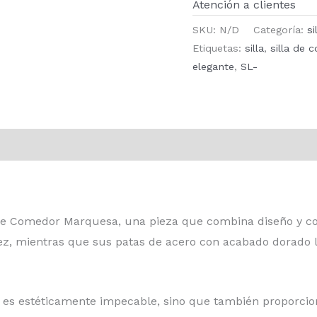
Atención a clientes
SKU:
N/D
Categoría:
s
Etiquetas:
silla
,
silla de 
elegante
,
SL-
ones (0)
 de Comedor Marquesa
, una pieza que combina diseño y co
idez, mientras que sus patas de acero con acabado dorado
lo es estéticamente impecable, sino que también proporcio