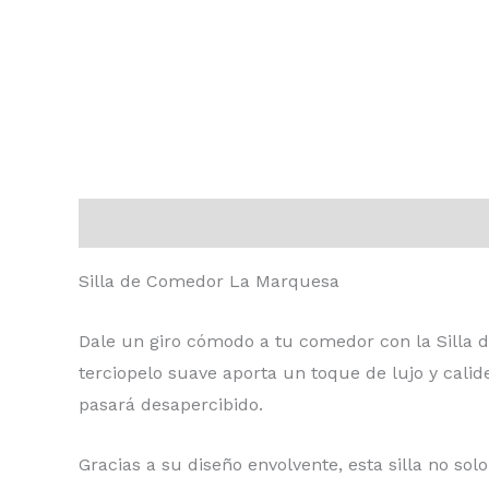
Descripción
Información adicional
Valoraci
Silla de Comedor La Marquesa
Dale un giro cómodo a tu comedor con la
Silla
terciopelo suave aporta un toque de lujo y cal
pasará desapercibido.
Gracias a su diseño envolvente, esta silla no so