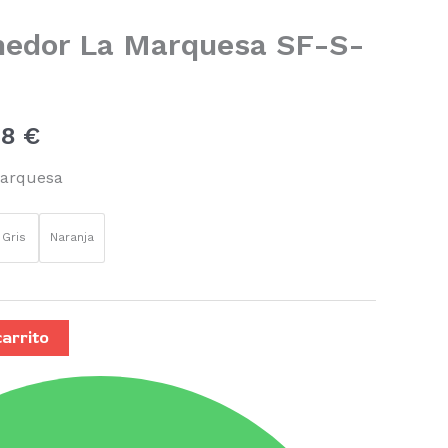
precios:
medor La Marquesa SF-S-
desde
151,25 €
98
€
hasta
Marquesa
166,98 €
Gris
Naranja
carrito