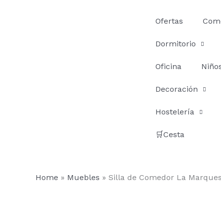
Ir
al
Ofertas
Com
contenido
Dormitorio
Oficina
Niño
Decoración
Hostelería
🛒Cesta
Home
»
Muebles
»
Silla de Comedor La Marque