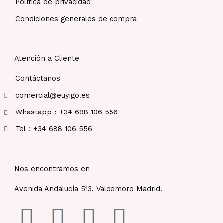
Política de privacidad
Condiciones generales de compra
Atención a Cliente
Contáctanos
comercial@euyigo.es
Whastapp：+34 688 106 556
Tel：+34 688 106 556
Nos encontramos en
Avenida Andalucía 513, Valdemoro Madrid.
F
I
Y
T