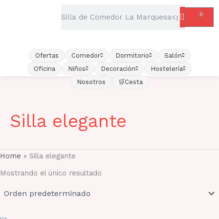
Ir
Buscar
0
Carrit
al
contenido
Ofertas
Comedor
Dormitorio
Salón
Oficina
Niños
Decoración
Hostelería
Nosotros
🛒Cesta
Silla elegante
Home
»
Silla elegante
Mostrando el único resultado