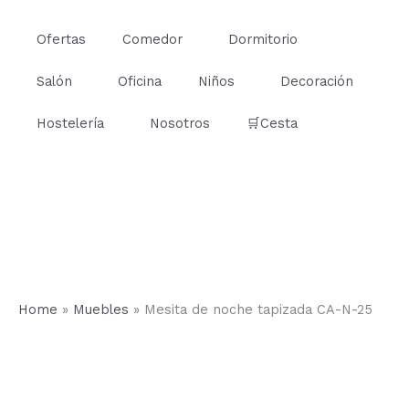
Ir
al
Ofertas
Comedor
Dormitorio
contenido
Salón
Oficina
Niños
Decoración
Hostelería
Nosotros
🛒Cesta
Home
»
Muebles
»
Mesita de noche tapizada CA-N-25
Mesita
de
noche
tapizada
CA-