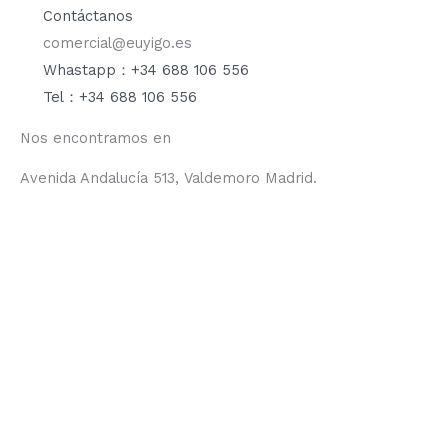
Contáctanos
comercial@euyigo.es
Whastapp：+34 688 106 556
Tel：+34 688 106 556
Nos encontramos en
Avenida Andalucía 513, Valdemoro Madrid.
F
I
Y
T
a
n
o
i
c
s
u
k
e
t
t
t
b
a
u
o