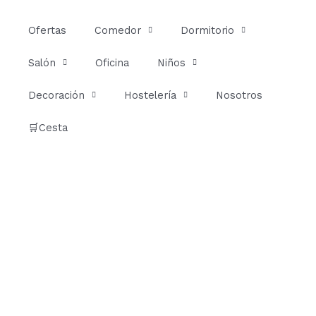
Ir
al
Ofertas
Comedor
Dormitorio
contenido
Salón
Oficina
Niños
Decoración
Hostelería
Nosotros
🛒Cesta