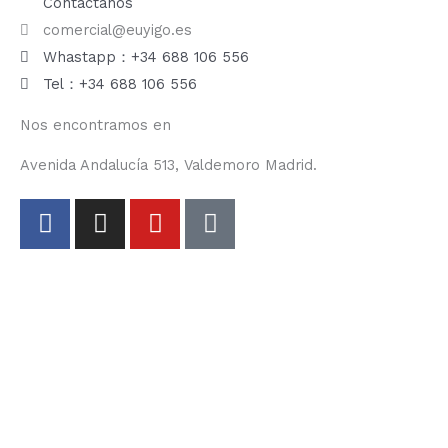
Contáctanos
comercial@euyigo.es
Whastapp：+34 688 106 556
Tel：+34 688 106 556
Nos encontramos en
Avenida Andalucía 513, Valdemoro Madrid.
F
I
Y
T
a
n
o
i
c
s
u
k
e
t
t
t
b
a
u
o
o
g
b
k
o
r
e
k
a
-
m
f